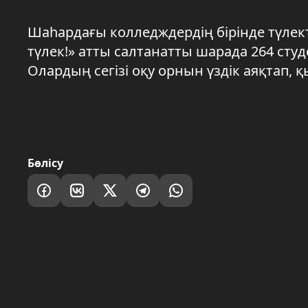
Шаһардағы колледждердің бірінде түлекте
түлек!» атты салтанатты шарада 264 сту
Олардың сегізі оқу орнын үздік аяқтап, 
Бөлісу