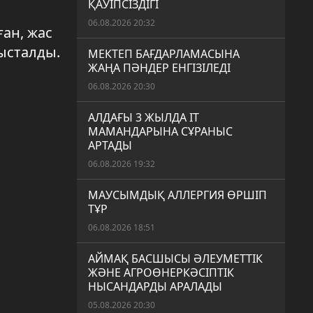
ҚАУІПСІЗДІГІ
06.08.2026 20:32
ған, жас
бысталды.
МЕКТЕП БАҒДАРЛАМАСЫНА
ЖАҢА ПӘНДЕР ЕНГІЗІЛЕДІ
06.08.2026 20:30
АЛДАҒЫ 3 ЖЫЛДА IT
МАМАНДАРЫНА СҰРАНЫС
АРТАДЫ
06.08.2026 19:32
МАУСЫМДЫҚ АЛЛЕРГИЯ ӨРШІП
ТҰР
06.08.2026 18:51
АЙМАҚ БАСШЫСЫ ӘЛЕУМЕТТІК
ЖӘНЕ АГРОӨНЕРКӘСІПТІК
НЫСАНДАРДЫ АРАЛАДЫ
05.08.2026 20:30