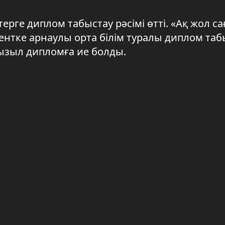
рге диплом табыстау рәсімі өтті. «Ақ жол са
дентке арнаулы орта білім туралы диплом та
қызыл дипломға ие болды.