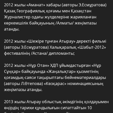
2012 жылы «Аманат» хабары (авторы Э.Есмұратова)
Қазақ Географиялық қоғамы мен Қазақстан
Журналистер одағы жүлделеріне жарияланған
көркемшілік байқауының /Алматы/ жеңімпазы
атанды.
2012 жылы «Шежіре тұнған Атырау» деректі фильмі
(авторы Э.Есмұратова) Халықаралық «Шабыт-2012»
фестивалінің /Астана/ дипломанты;
2012 жылы «Нұр Отан» ХДП ұйымдастырған «Нұр
Сұңқар» байқауында «Жаңалықтар» қызметінің
қоғамдық-саяси тақырыптағы бейнематериалдары
(авторы Л.Өтепова) «Көзқарас» номинациясының
жеңімпазы атанды.
2013 жылы Атырау облыстық әкімдігінің қолдауымен
өңірдің тарихи құндылығын сипаттайтын 10