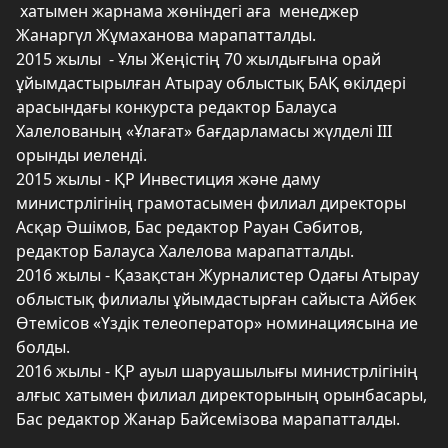
хатымен жарнама жөніндегі аға менеджер
Жанаргүл Жұмаханова марапатталды.
2015 жылы - Ұлы Жеңістің 70 жылдығына орай
ұйымдастырылған Атырау облыстық БАҚ өкілдері
арасындағы конкурста редактор Балауса
Халелованың «Ұлағат» бағдарламасы жүлделі III
орынды иеленді.
2015 жылы - ҚР Инвестиция және даму
министрлігінің грамотасымен филиал директоры
Асқар Әшімов, Бас редактор Рауан Сәбитов,
редактор Балауса Халелова марапатталды.
2016 жылы - Қазақстан Журналистер Одағы Атырау
облыстық филиалы ұйымдастырған сайыста Айбек
Өтемісов «Үздік телеоператор» номинациясына ие
болды.
2016 жылы - ҚР ауыл шаруашылығы министрлігінің
алғыс хатымен филиал директорының орынбасары,
Бас редактор Жанар Байсемізова марапатталды.