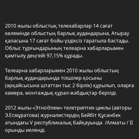
2010 жылы облыстық телехабарлар 14 сағат
көлемінде облыстың барлық аудандарына, Атырау
қаласына 17 сағат бойы үздіксіз таратыла бастады.
Облыс тұрғындарының телеарна хабарларымен
қамтылу деңгейі 97,15% құрады.
Телеарна хабарларымен 2010 жылы облыстың
барлық аудандарында тілшілер қосыны
(әрқайсысына штаттан тыс 2 бірлік) құрылып, оларға
камера, монтаждық құрал-жабдықтар берілді.
2012 жылы «ЭтноӘлем» телетриптих циклы (авторы
Э.Есмұратова) журналистердің Бейбіт Құсанбек
атындағы V республикалық байқауында /Алматы / ІІ
орынды иеленді.