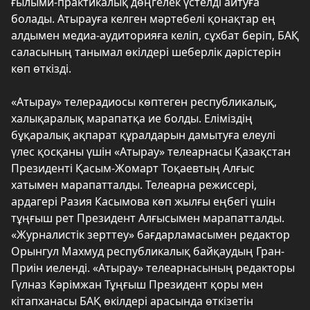
ғылыми-практикалық дөңгелек үстелді айтуға
болады. Атырауға келген мәртебелі қонақтар ең
алдымен медиа-аудиторияға келіп, сұхбат беріп, БАҚ
саласының танымал өкілдері шеберлік дәрістерін
көп өткізді.
«Атырау» телерадиосы көптеген республикалық,
халықаралық марапатқа ие болды. Еліміздің
бұқаралық ақпарат құралдарын дамытуға елеулі
үлес қосқаны үшін «Атырау» телеарнасы Қазақстан
Президенті Қасым-Жомарт Тоқаевтың Алғыс
хатымен марапатталды. Телеарна режиссері,
ардагері Разия Касымова көп жылғы еңбегі үшін
тұңғыш рет Президент Алғысымен марапатталды.
«Журналистік зерттеу» бағдарламасымен редактор
Орынгул Махмуд республикалық байқаудың Гран-
Приін иеленді. «Атырау» телеарнасының редакторы
Гүлназ Кәрімжан Тұңғыш Президент қоры мен
кітапханасы БАҚ өкілдері арасында өткізетін