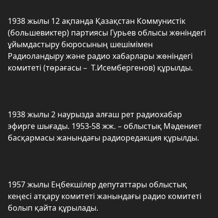
1938 жылы 12 ақпанда Қазақстан Коммунистік
(большевиктер) партиясы Гурьев облысы жөніндегі
ұйымдастыру бюросының шешімімен
Радиоландыру және радио хабарлары жөніндегі
комитеті (төрағасы – Т.Исембергенов) құрылды.
1938 жылы 2 наурызда алғаш рет радиохабар
эфирге шығады. 1953-58 жж. – облыстық Мәдениет
басқармасы жанындағы радиоредакция құрылды.
1957 жылы Еңбекшілер депутаттары облыстық
кеңесі атқару комитеті жанындағы радио комитеті
болып қайта құрылады.