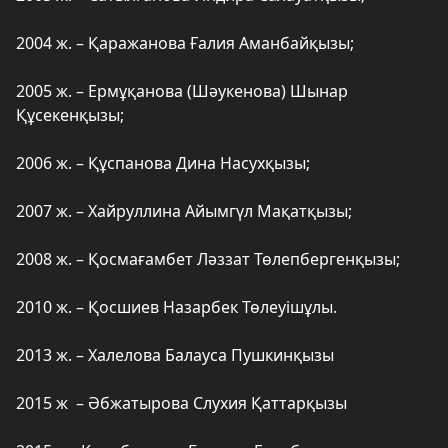
2004 ж. – Қаражанова Ғалия Аманбайқызы;
2005 ж. – Ермұқанова (Шәукенова) Шынар
Құсекенқызы;
2006 ж. – Құспанова Дина Насухқызы;
2007 ж. – Хайруллина Айымгүл Мақатқызы;
2008 ж. – Қосмағамбет Ләззат Төлепбергенқызы;
2010 ж. – Қосшиев Назарбек Төлеуішұлы.
2013 ж. – Халелова Балауса Пушкинқызы
2015 ж – Әбжатырова Слухия Қаттарқызы