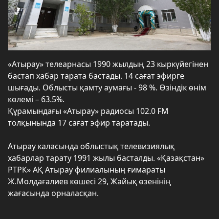
«Атырау» телеарнасы 1990 жылдың 23 кыркүйегінен
бастап хабар тарата бастады. 14 сағат эфирге
шығады. Облысты қамту аумағы - 98 %. Өзіндік өнім
көлемі – 63.5%.
Құрамындағы «Атырау» радиосы 102.0 FM
толқынында 17 сағат эфир таратады.
Атырау каласында облыстық телевизиялық
хабарлар тарату 1991 жылы басталды. «Қазақстан»
РТРК» АҚ Атырау филиалының ғимараты
Ж.Молдағалиев көшесі 29, Жайық өзенінің
жағасында орналасқан.