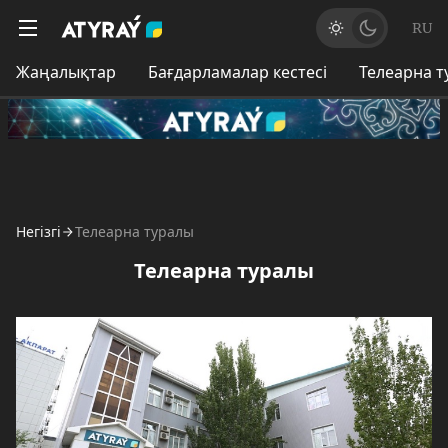
RU
Жаңалықтар
Бағдарламалар кестесі
Телеарна 
Негізгі
Телеарна туралы
Телеарна туралы