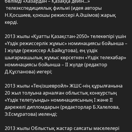
бөлімді «Хазардан – Қазаққа дейін...»
телеэкспедициялық фильмі (идея авторы
Н.Қосшиев, қоюшы режиссері А.Әшімов) жарық
көрді.
2013 жылы «Қуатты Қазақстан-2050» телекөпірі үшін
«Үздік режиссерлік жұмыс» номинациясы бойынша –
І жүлде (режиссер А.Байқұтова), ең үздік
шығармашылық жұмыс көрсеткен «Үздік телехабар»
номинациясы бойынша – ІІ жүлде (редактор
Д.Құспанова) иегері;
2013 жылы «Теңізшевройл» ЖШС-нің құрылғанына
20 жыл толуына арналған облыстық конкурстың
«Үздік телетуынды» номинациясының І және ІІ
дәрежелі дипломдарын (редакторлар Б.Халелова,
Э.Есмұратова) иеленді;
2013 жылы Облыстық жастар саясаты мәселелері