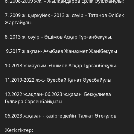
6. 2008-2009 жж. – Жылқайдаров Ерлік Әуелханұлы;
7. 2009 ж. қыркүйек - 2013 ж. сәуір – Татанов Әлібек
Жартайұлы.
8. 2013 ж. сәуір – Әшімов Асқар Тұрғанбекұлы.
9.2017 ж.ақпан- Ағыбаев Жанахмет Жанібекұлы
10.2018 ж.маусым- Әшімов Асқар Тұрғанбекұлы.
11.2019-2022 жж.- Әуесбай Қанат Әуесбайұлы
12.2022 ж.ақпан- 06.2023 ж.қазан Бекқұлиева
Гүлвира Сәрсенбайқызы
06.2023 ж.қазан - қазірге дейін Талғат Өтеғұлов
Жетістіктер: