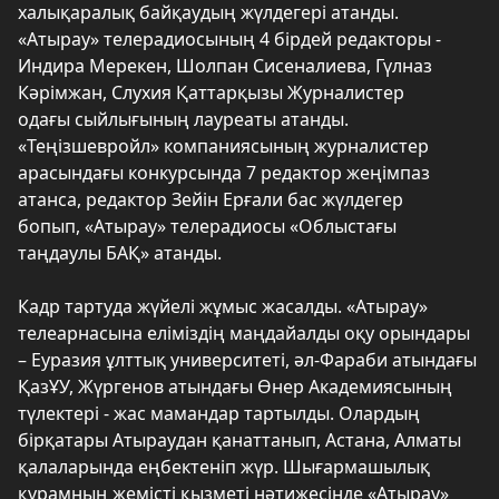
халықаралық байқаудың жүлдегері атанды.
«Атырау» телерадиосының 4 бірдей редакторы -
Индира Мерекен, Шолпан Сисеналиева, Гүлназ
Кәрімжан, Слухия Қаттарқызы Журналистер
одағы сыйлығының лауреаты атанды.
«Теңізшевройл» компаниясының журналистер
арасындағы конкурсында 7 редактор жеңімпаз
атанса, редактор Зейін Ерғали бас жүлдегер
бопып, «Атырау» телерадиосы «Облыстағы
таңдаулы БАҚ» атанды.
Кадр тартуда жүйелі жұмыс жасалды. «Атырау»
телеарнасына еліміздің маңдайалды оқу орындары
– Еуразия ұлттық университеті, әл-Фараби атындағы
ҚазҰУ, Жүргенов атындағы Өнер Академиясының
түлектері - жас мамандар тартылды. Олардың
бірқатары Атыраудан қанаттанып, Астана, Алматы
қалаларында еңбектеніп жүр. Шығармашылық
құрамның жемісті қызметі нәтижесінде «Атырау»