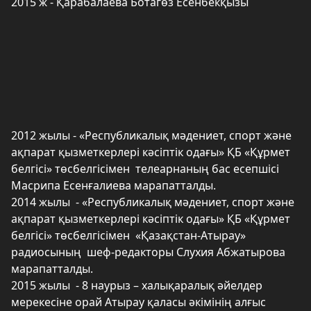
2015 ж - Қарабалаева Ботагөз Есенбекқызы
2012 жылы - «Республикалық мәдениет, спорт және
ақпарат қызметкерлері кәсіптік одағы» ҚБ «Құрмет
белгісі» төсбелгісімен телеарнаның бас есепшісі
Масрипа Есенғалиева марапатталды.
2014 жылы - «Республикалық мәдениет, спорт және
ақпарат қызметкерлері кәсіптік одағы» ҚБ «Құрмет
белгісі» төсбелгісімен «Қазақстан-Атырау»
радиосының шеф-редакторы Слухия Абжатырова
марапатталды.
2015 жылы - 8 наурыз – халықаралық әйелдер
мерекесіне орай Атырау қаласы әкімінің алғыс