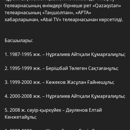
телеарнасының өнімдері бірнеше рет «Qazaqstan»
телеарнасының «Таңшолпан», «APTA»
хабарларынан, «Abai TV» телеарнасынан көрсетілді.
Басшылары:
1. 1987-1995 жж. – Нұрғалиев Айтқали Құмарғалиұлы;
2. 1995-1999 жж. – Берішбай Төлеген Сақтағанұлы;
3. 1999-2000 жж. – Көжеков Жасұлан Ғайнешұлы;
4. 2000-2008 жж. – Нұрғалиев Айтқали Құмарғалиұлы;
5. 2008 ж. сәуір-қыркүйек – Дәуленов Елтай
Кенжетайұлы;