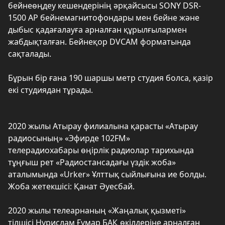
бейнеөңдеу кешендерінің әрқайсысы SONY DSR-
1500 AP бейнемагнитофондары мен бейне және
дыбыс қадағалауға арналған құрылғылармен
жабдықталған. Бейнеқор DVCAM форматында
сақталады.
Бұрын бір ғана 190 шаршы метр студия болса, қазір
екі студиядан тұрады.
2020 жылы Атырау филиалына қарасты «Атырау
радиосының» «Эфирде 102FM»
телерадиохабары өңірлік радиолар тарихында
тұңғыш рет «Радиостансадағы үздік жоба»
аталымында «Urker» Ұлттық сыйлығына ие болды.
Жоба жетекшісі: Қанат Әуесбай.
2020 жылы телеарнаның «Жаңалық қызметі»
тілшісі Нұрислам Ғұмар БАҚ өкілдеріне арналған