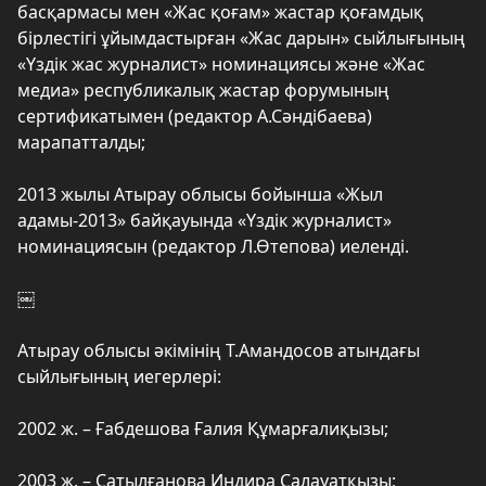
басқармасы мен «Жас қоғам» жастар қоғамдық
бірлестігі ұйымдастырған «Жас дарын» сыйлығының
«Үздік жас журналист» номинациясы және «Жас
медиа» республикалық жастар форумының
сертификатымен (редактор А.Сәндібаева)
марапатталды;
2013 жылы Атырау облысы бойынша «Жыл
адамы-2013» байқауында «Үздік журналист»
номинациясын (редактор Л.Өтепова) иеленді.
￼
Атырау облысы әкімінің Т.Амандосов атындағы
сыйлығының иегерлері:
2002 ж. – Ғабдешова Ғалия Құмарғалиқызы;
2003 ж. – Сатылғанова Индира Салауатқызы;