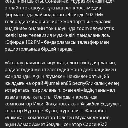
көңілінен шықты. Сондай-ақ, «Еуразия ендігінде»
онлайн ток-шоуы, тұңғыш рет кросс-медиа
форматында дайындалған «Эфирде 102 FM»
телерадиохабары эфирге жол тартты. «Еуразия
ендігінде» онлайн ток-шоуында zoom әлеуметтік
желісі мен телевизия мүмкіндігі пайдаланылса,
«Эфирде 102 FM» бағдарламасы телеэфир мен
радиотолқында бірдей тарады.
«Атырау радиосының» жаңа логотипі даярланып,
радиостудия мен телестудия жаңа декорациямен
жаңаланды. Ақын Жұмекен Нәжімденовтың 85
жылдығына орай #Jumeken85 республикалық өлең
эстафетасы жарияланып, оған еліміздің танымал
азаматтары қатысты. Олардың арасында
композитор Илья Жақанов, ақын Ұлықбек Есдәулет,
сенатор Нұртөре Жүсіп, журналист Жанарбек
Әшімжан, композитор Төлеген Мұхамеджанов,
ақын Алмас Ахметбекұлы, сенатор Сарсенбай