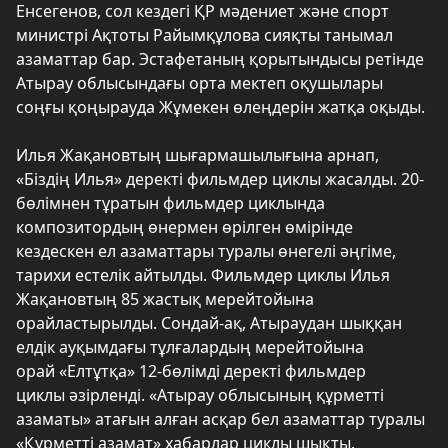
Енсегенов, сол кездегі ҚР мәдениет және спорт
министрі Ақтоты Райымқұлова сияқты танымал
азаматтар бар. Эстафетаның қорытындысы ретінде
Атырау облысындағы орта мектеп оқушылары
соңғы қоңырауда Жұмекен өлеңдерін жатқа оқыды.
Илья Жақановтың шығармашылығына арнап,
«Біздің Илья» деректі фильмдер циклы жасалды. 20-
бөлімнен тұратын фильмдер циклында
композитордың өнермен өрілген өмірінде
кездескен ел азаматтары туралы өнегелі әңгіме,
тарихи естелік айтылды. Фильмдер циклы Илья
Жақановтың 85 жастық мерейтойына
орайластырылды. Сондай-ақ, Атыраудан шыққан
елдік ауқымдағы тұлғалардың мерейтойына
орай «Елтұтқа» 12-бөлімді деректі фильмдер
циклы әзірленді. «Атырау облысының құрметті
азаматы» атағын алған асқар бел азаматтар туралы
«Құрметті азамат» хабарлар циклы шықты.