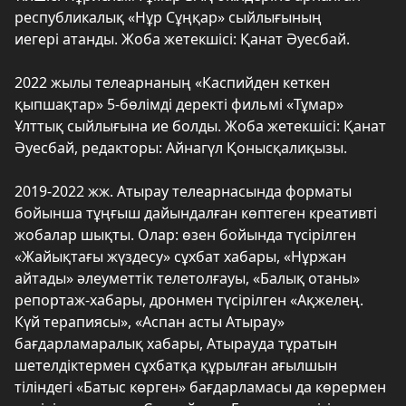
республикалық «Нұр Сұңқар» сыйлығының
иегері атанды. Жоба жетекшісі: Қанат Әуесбай.
2022 жылы телеарнаның «Каспийден кеткен
қыпшақтар» 5-бөлімді деректі фильмі «Тұмар»
Ұлттық сыйлығына ие болды. Жоба жетекшісі: Қанат
Әуесбай, редакторы: Айнагүл Қонысқалиқызы.
2019-2022 жж. Атырау телеарнасында форматы
бойынша тұңғыш дайындалған көптеген креативті
жобалар шықты. Олар: өзен бойында түсірілген
«Жайықтағы жүздесу» сұхбат хабары, «Нұржан
айтады» әлеуметтік телетолғауы, «Балық отаны»
репортаж-хабары, дронмен түсірілген «Ақжелең.
Күй терапиясы», «Аспан асты Атырау»
бағдарламаралық хабары, Атырауда тұратын
шетелдіктермен сұхбатқа құрылған ағылшын
тіліндегі «Батыс көрген» бағдарламасы да көрермен