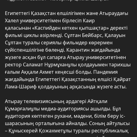
Египеттегі Қазақстан елшілігімен және Атыраудағы
Халел университетімен бірлесіп Каир
қаласынан «Каспийден кеткен қыпшақтар» деректі
фильмі циклы әзірленді. Сұлтан Бейбарс, Қалауын
Сұлтан туралы сериялы фильмдер көрермен
сүйіспеншілігіне бөленді. Карантин жағдайында
жүзеге асқан бұл сапарға Атырау университетінен
ректор Саламат Нұрмұханұлы қолдауымен тарихшы
ғалым Аққали Ахмет кеңесші болды. Пандемия
жағдайында Египеттегі Қазақстанның елшісі Қайрат
Лама-Шариф қолдауының арқасында жүзеге асты.
Атырау телевизиясының ардагері Айтқали
Құмарғалиұлы медиа-аудиториясы ашылды. Бұл
аудитория көптеген рухани, мәдени, білім беру іс-
шарасының орталығына айналды. Соның айтулысы
– Құныскерей Қожахметұлы туралы республикалық