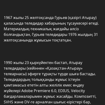
1967 жылы 25 желтоқсанда Гурьев (қазіргі Атырау)
қаласында теледидар хабарының тұсаукесері өтеді.
Материалдық-техникалық жағдайы әлсіз
болғандықтан, Гурьев теледидары 1976 жылдың 31
желтоқсанында жұмысын тоқтатқан.
1990 жылы 23 қыркүйектен бастап, Атырау
теледидары (кейіннен «Қазақстан-Атырау»
телеарнасы) эфирге тұрақты түрде шыға бастады.
Теледидардың толыққанды жұмыс істеуін
қамтамасыз ететін алты желілік емес өңдеу
жүйелері Adobe Premiere 6.0, EDIUS, Velocity
бағдарламаларымен жұмыс жасайды. Композитті,
SVHS және DV-ге арналған шығыс-кірістері бар,