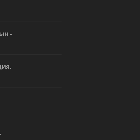
ын -
ия.
,