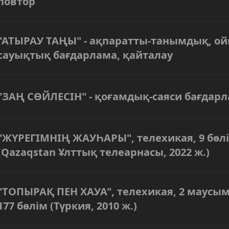
повтор
"АТЫРАУ ТАҢЫ" - ақпаратты-танымдық, ой
сауықтық бағдарлама, қайталау
"ЗАҢ СӨЙЛЕСІН" - қоғамдық-саяси бағдар
"ЖҮРЕГІМНІҢ ЖАУҺАРЫ", телехикая, 9 бөл
(Qazaqstan Ұлттық телеарнасы, 2022 ж.)
"ТОПЫРАҚ ПЕН ХАУА", телехикая, 2 маусым
177 бөлім (Түркия, 2010 ж.)