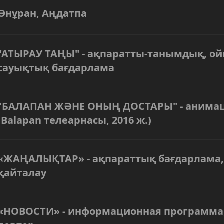
Әнұран, Аңдатпа
"АТЫРАУ ТАҢЫ" - ақпаратты-танымдық, ой
сауықтық бағдарлама
"БАЛАПАН ЖӘНЕ ОНЫҢ ДОСТАРЫ" - анимац
(Balapan телеарнасы, 2016 ж.)
«ЖАҢАЛЫҚТАР» - ақпараттық бағдарлама,
қайталау
«НОВОСТИ» - информационная программа