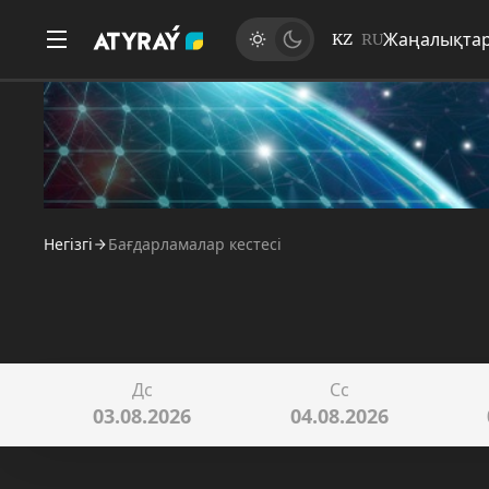
Жаңалықта
KZ
RU
Негізгі
Бағдарламалар кестесі
Дс
Сс
03.08.2026
04.08.2026