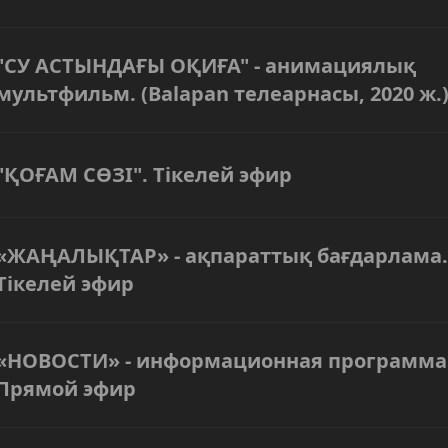
"СУ АСТЫНДАҒЫ ОҚИҒА" - анимациялық
мультфильм. (Balapan телеарнасы, 2020 ж.
"ҚОҒАМ СӨЗІ". Тікелей эфир
«ЖАҢАЛЫҚТАР» - ақпараттық бағдарлама.
Тікелей эфир
«НОВОСТИ» - информационная программа
Прямой эфир