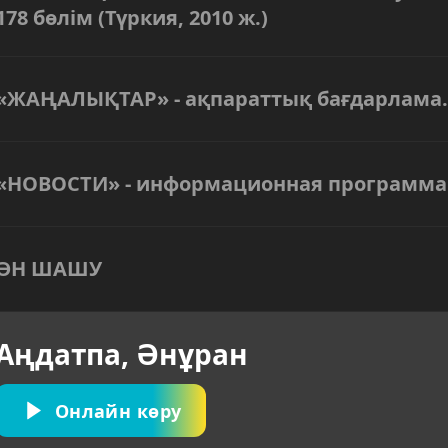
178 бөлім (Түркия, 2010 ж.)
«ЖАҢАЛЫҚТАР» - ақпараттық бағдарлама.
«НОВОСТИ» - информационная программа
ӘН ШАШУ
Аңдатпа, Әнұран
Онлайн көру