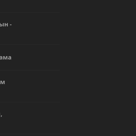
ын -
лама
ім
,