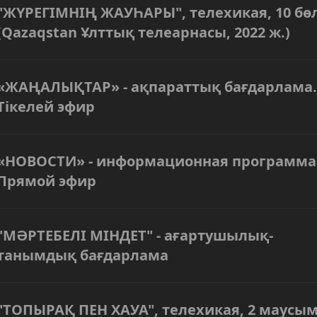
"ЖҮРЕГІМНІҢ ЖАУҺАРЫ", телехикая, 10 бө
(Qazaqstan Ұлттық телеарнасы, 2022 ж.)
«ЖАҢАЛЫҚТАР» - ақпараттық бағдарлама.
Тікелей эфир
«НОВОСТИ» - информационная программа
Прямой эфир
"МӘРТЕБЕЛІ МІНДЕТ" - ағартушылық-
танымдық бағдарлама
"ТОПЫРАҚ ПЕН ХАУА", телехикая, 2 маусым