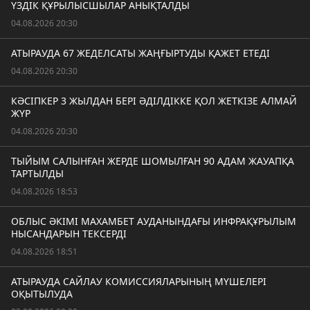
ҮЗДІК ҚҰРЫЛЫСШЫЛАР АНЫҚТАЛДЫ
04.08.2026 20:30
АТЫРАУДА 67 ЖЕДЕЛСАТЫ ЖАҢҒЫРТУДЫ ҚАЖЕТ ЕТЕДІ
04.08.2026 20:30
КӘСІПКЕР 3 ЖЫЛДАН БЕРІ ӘДІЛДІККЕ ҚОЛ ЖЕТКІЗЕ АЛМАЙ
ЖҮР
04.08.2026 20:30
ТЫЙЫМ САЛЫНҒАН ЖЕРДЕ ШОМЫЛҒАН 90 АДАМ ЖАУАПҚА
ТАРТЫЛДЫ
04.08.2026 18:53
ОБЛЫС ӘКІМІ МАХАМБЕТ АУДАНЫНДАҒЫ ИНФРАҚҰРЫЛЫМ
НЫСАНДАРЫН ТЕКСЕРДІ
04.08.2026 18:51
АТЫРАУДА САЙЛАУ КОМИССИЯЛАРЫНЫҢ МҮШЕЛЕРІ
ОҚЫТЫЛУДА