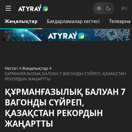
RU
Жаңалықтар
Бағдарламалар кестесі
Телеарна
Негізгі
Жаңалықтар
ҚҰРМАНҒАЗЫЛЫҚ БАЛУАН 7 ВАГОНДЫ СҮЙРЕП, ҚАЗАҚСТАН
РЕКОРДЫН ЖАҢАРТТЫ
ҚҰРМАНҒАЗЫЛЫҚ БАЛУАН 7
ВАГОНДЫ СҮЙРЕП,
ҚАЗАҚСТАН РЕКОРДЫН
ЖАҢАРТТЫ