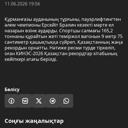
11.06.2026 19:56
Құрманғазы ауданының тұрғыны, пауэрлифтингтен
әлем чемпионы Ерсейіт Бралин кезекті мәрте ел
назарын өзіне аударды. Спортшы салмағы 165,2
тоннаны құрайтын жеті теміржол вагонын 9 метр 75
сантиметр қашықтыққа сүйреп, Қазақстанның жаңа
рекордын орнатты. Нәтиже ресми түрде тіркеліп,
оған КИНЭС-2026 Қазақстан рекордтар кітабының
кейіпкері атағы берілді.
Бөлісу
Соңғы жаңалықтар