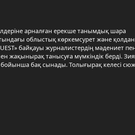
ілдеріне арналған ерекше танымдық шара
ындағы облыстық көркемсурет және қолдан
 QUEST» байқауы журналистердің мәдениет пе
ен жақынырақ танысуға мүмкіндік берді. Зия
ң бойынша бақ сынады. Толығырақ келесі сю