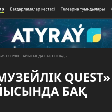
ар
Бағдарламалар кестесі
Телеарна туындылары
 ЗИЯТКЕРЛІК САЙЫСЫНДА БАҚ СЫНАДЫ
«МУЗЕЙЛІК QUEST»
АЙЫСЫНДА БАҚ