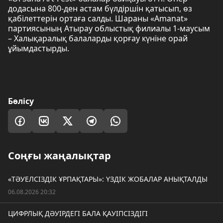
додасына 800-ден астам бүлдіршін қатысып, өз
қабілеттерін ортаға салды. Шараны «Amanat»
партиясының Атырау облыстық филиалы 1-маусым
– Халықаралық балаларды қорғау күніне орай
ұйымдастырды.
Бөлісу
Соңғы жаңалықтар
«ТӘУЕЛСІЗДІК ҰРПАҚТАРЫ»: ҮЗДІК ЖОБАЛАР АНЫҚТАЛДЫ
06.08.2026 20:32
ЦИФРЛЫҚ ДӘУІРДЕГІ БАЛА ҚАУІПСІЗДІГІ