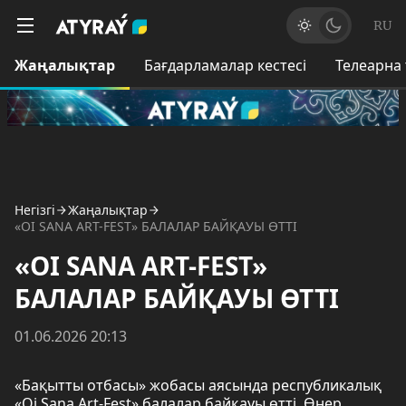
RU
Жаңалықтар
Бағдарламалар кестесі
Телеарна
Негізгі
Жаңалықтар
«OI SANA ART-FEST» БАЛАЛАР БАЙҚАУЫ ӨТТІ
«OI SANA ART-FEST»
БАЛАЛАР БАЙҚАУЫ ӨТТІ
01.06.2026 20:13
«Бақытты отбасы» жобасы аясында республикалық
«Oi Sana Art-Fest» балалар байқауы өтті. Өнер