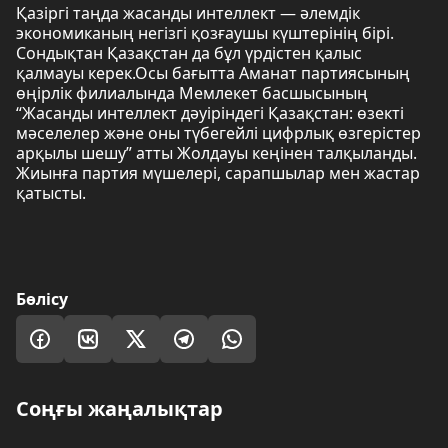
Қазіргі таңда жасанды интеллект — әлемдік
экономиканың негізгі қозғаушы күштерінің бірі.
Сондықтан Қазақстан да бұл үрдістен қалыс
қалмауы керек.Осы бағытта Аманат партиясының
өңірлік филиалында Мемлекет басшысының
“Жасанды интеллект дәуіріндегі Қазақстан: өзекті
мәселелер және оны түбегейлі цифрлық өзгерістер
арқылы шешу” атты Жолдауы кеңінен талқыланды.
Жиынға партия мүшелері, сарапшылар мен жастар
қатысты.
Бөлісу
Соңғы жаңалықтар