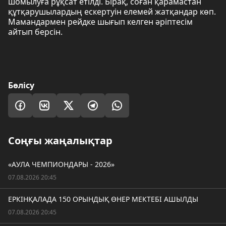
шомылуға рұқсат етілді. Бірақ, соған қарамастан
құтқарушылардың ескертуін елемей жатқандар көп.
Мамандармен рейдке шығып келген әріптесім
айтып берсін.
Бөлісу
Соңғы жаңалықтар
«АУЛА ЧЕМПИОНДАРЫ - 2026»
07.08.2026 20:45
ЕРКІНҚАЛАДА 150 ОРЫНДЫҚ ӨНЕР МЕКТЕБІ АШЫЛДЫ
07.08.2026 20:45