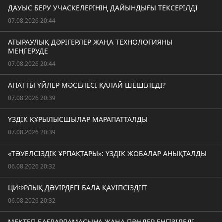
ДАУЫС БЕРУ УЧАСКЕЛЕРІНІҢ ДАЙЫНДЫҒЫ ТЕКСЕРІЛДІ
07.08.2026 20:44
АТЫРАУЛЫҚ ДӘРІГЕРЛЕР ЖАҢА ТЕХНОЛОГИЯНЫ
МЕҢГЕРУДЕ
07.08.2026 20:44
АПАТТЫ ҮЙЛЕР МӘСЕЛЕСІ ҚАЛАЙ ШЕШІЛЕДІ?
07.08.2026 20:39
ҮЗДІК ҚҰРЫЛЫСШЫЛАР МАРАПАТТАЛДЫ
07.08.2026 20:39
«ТӘУЕЛСІЗДІК ҰРПАҚТАРЫ»: ҮЗДІК ЖОБАЛАР АНЫҚТАЛДЫ
06.08.2026 20:32
ЦИФРЛЫҚ ДӘУІРДЕГІ БАЛА ҚАУІПСІЗДІГІ
06.08.2026 20:32
МЕКТЕП БАҒДАРЛАМАСЫНА ЖАҢА ПӘНДЕР ЕНГІЗІЛЕДІ