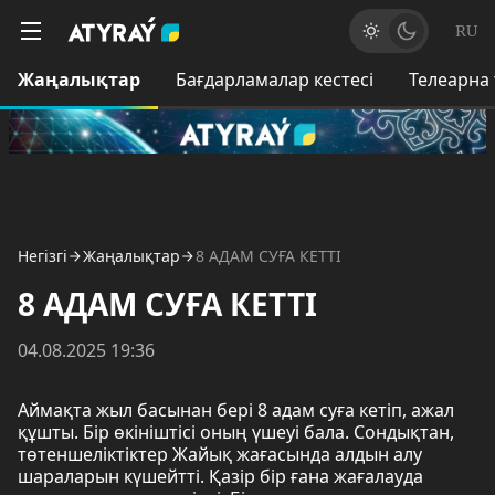
RU
Жаңалықтар
Бағдарламалар кестесі
Телеарна
Негізгі
Жаңалықтар
8 АДАМ СУҒА КЕТТІ
8 АДАМ СУҒА КЕТТІ
04.08.2025 19:36
Аймақта жыл басынан бері 8 адам суға кетіп, ажал
құшты. Бір өкініштісі оның үшеуі бала. Сондықтан,
төтеншеліктіктер Жайық жағасында алдын алу
шараларын күшейтті. Қазір бір ғана жағалауда