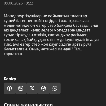
09.06.2026 19:22
Мопед жүргізушілеріне қойылатын талаптар
күшейтілгеннен кейін өңірдегі жол қозғалысы
мәдениетінде оң өзгерістер байқала бастады. Енді
екі дөңгелекті көлік иелері мопедтерін міндетті
түрде тіркеуден өткізіп, сақтандыру рәсімдеп,
техникалық байқаудан өтіп, жүргізуші куәлігін алуы
тиіс. Бұл өзгерістер жол қауіпсіздігін арттыруға
бағытталған. Оның нәтижесі қандай? Тілші
тарқатсын.
Бөлісу
Соңғы жаңалықтар