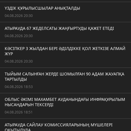
ҮЗДІК ҚҰРЫЛЫСШЫЛАР АНЫҚТАЛДЫ
04.08.2026 20:30
АТЫРАУДА 67 ЖЕДЕЛСАТЫ ЖАҢҒЫРТУДЫ ҚАЖЕТ ЕТЕДІ
04.08.2026 20:30
КӘСІПКЕР 3 ЖЫЛДАН БЕРІ ӘДІЛДІККЕ ҚОЛ ЖЕТКІЗЕ АЛМАЙ
ЖҮР
04.08.2026 20:30
ТЫЙЫМ САЛЫНҒАН ЖЕРДЕ ШОМЫЛҒАН 90 АДАМ ЖАУАПҚА
ТАРТЫЛДЫ
04.08.2026 18:53
ОБЛЫС ӘКІМІ МАХАМБЕТ АУДАНЫНДАҒЫ ИНФРАҚҰРЫЛЫМ
НЫСАНДАРЫН ТЕКСЕРДІ
04.08.2026 18:51
АТЫРАУДА САЙЛАУ КОМИССИЯЛАРЫНЫҢ МҮШЕЛЕРІ
ОҚЫТЫЛУДА