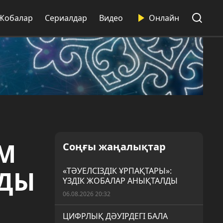
Жобалар
Сериалдар
Видео
Онлайн
АМ
Соңғы жаңалықтар
ЛДЫ
«ТӘУЕЛСІЗДІК ҰРПАҚТАРЫ»:
ҮЗДІК ЖОБАЛАР АНЫҚТАЛДЫ
06.08.2026 20:32
ЦИФРЛЫҚ ДӘУІРДЕГІ БАЛА