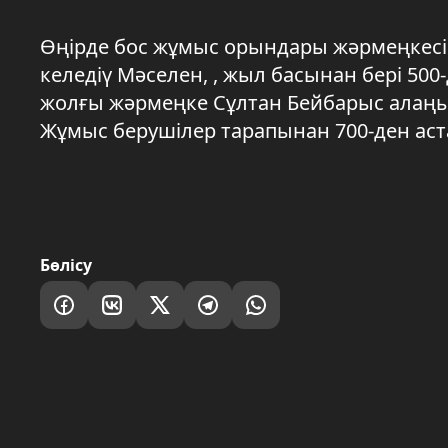
Өңірде бос жұмыс орындары жәрмеңкесі 
келедіү Мәселен, , жыл басынан бері 50
жолғы жәрмеңке Сұлтан Бейбарыс алаңы
Жұмыс берушілер тарапынан 700-ден ас
Бөлісу