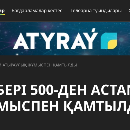
ар
Бағдарламалар кестесі
Телеарна туындылары
ТАМ АТЫРАУЛЫҚ ЖҰМЫСПЕН ҚАМТЫЛДЫ
ЕРІ 500-ДЕН АСТ
ҰМЫСПЕН ҚАМТЫ