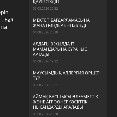
ҚАУІПСІЗДІГІ
06.08.2026 20:32
ріп
. Бұл
МЕКТЕП БАҒДАРЛАМАСЫНА
ЖАҢА ПӘНДЕР ЕНГІЗІЛЕДІ
ты.
06.08.2026 20:30
АЛДАҒЫ 3 ЖЫЛДА IT
МАМАНДАРЫНА СҰРАНЫС
АРТАДЫ
06.08.2026 19:32
МАУСЫМДЫҚ АЛЛЕРГИЯ ӨРШІП
ТҰР
06.08.2026 18:51
АЙМАҚ БАСШЫСЫ ӘЛЕУМЕТТІК
ЖӘНЕ АГРОӨНЕРКӘСІПТІК
НЫСАНДАРДЫ АРАЛАДЫ
05.08.2026 20:30