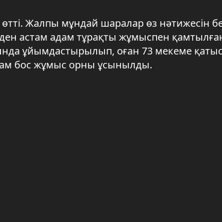
өтті. Жалпы мұндай шаралар өз нәтижесін бе
0-ден астам адам тұрақты жұмыспен қамтылған
нда ұйымдастырылып, оған 73 мекеме қатыс
там бос жұмыс орны ұсынылды.