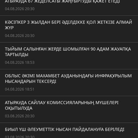
АТЫРАУДА 67 ЖЕДЕЛСАТЫ ЖАҢҒЫРТУДЫ ҚАЖЕТ ЕТЕДІ
04.08.2026 20:30
КӘСІПКЕР 3 ЖЫЛДАН БЕРІ ӘДІЛДІККЕ ҚОЛ ЖЕТКІЗЕ АЛМАЙ
ЖҮР
04.08.2026 20:30
ТЫЙЫМ САЛЫНҒАН ЖЕРДЕ ШОМЫЛҒАН 90 АДАМ ЖАУАПҚА
ТАРТЫЛДЫ
04.08.2026 18:53
ОБЛЫС ӘКІМІ МАХАМБЕТ АУДАНЫНДАҒЫ ИНФРАҚҰРЫЛЫМ
НЫСАНДАРЫН ТЕКСЕРДІ
04.08.2026 18:51
АТЫРАУДА САЙЛАУ КОМИССИЯЛАРЫНЫҢ МҮШЕЛЕРІ
ОҚЫТЫЛУДА
03.08.2026 20:30
БИЫЛ ҮШ ӘЛЕУМЕТТІК НЫСАН ПАЙДАЛАНУҒА БЕРІЛЕДІ
03.08.2026 20:30