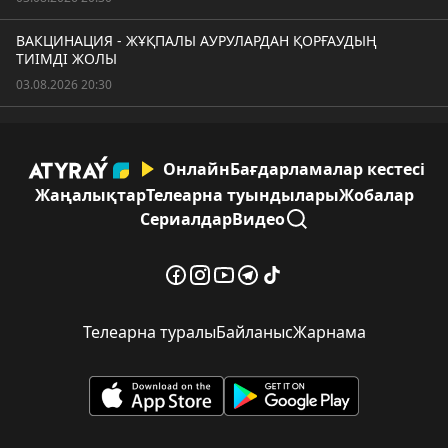
ВАКЦИНАЦИЯ - ЖҰҚПАЛЫ АУРУЛАРДАН ҚОРҒАУДЫҢ
ТИІМДІ ЖОЛЫ
03.08.2026 20:30
Онлайн
Бағдарламалар кестесі
Жаңалықтар
Телеарна туындылары
Жобалар
Сериалдар
Видео
Телеарна туралы
Байланыс
Жарнама