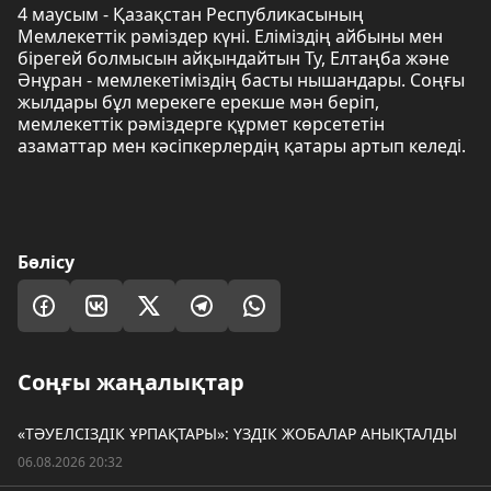
4 маусым - Қазақстан Республикасының
Мемлекеттік рәміздер күні. Еліміздің айбыны мен
бірегей болмысын айқындайтын Ту, Елтаңба және
Әнұран - мемлекетіміздің басты нышандары. Соңғы
жылдары бұл мерекеге ерекше мән беріп,
мемлекеттік рәміздерге құрмет көрсететін
азаматтар мен кәсіпкерлердің қатары артып келеді.
Бөлісу
Соңғы жаңалықтар
«ТӘУЕЛСІЗДІК ҰРПАҚТАРЫ»: ҮЗДІК ЖОБАЛАР АНЫҚТАЛДЫ
06.08.2026 20:32