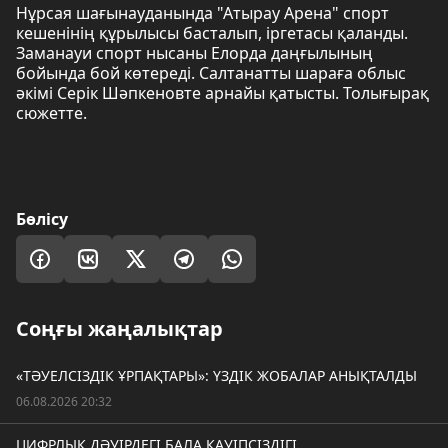
Нұрсая шағынауданында "Атырау Арена" спорт
кешенінің құрылысы басталып, іргетасы қаланды.
Заманауи спорт нысаны Елорда даңғылының
бойында бой көтереді. Салтанатты шараға облыс
әкімі Серік Шәпкеновте арнайы қатысты. Толығырақ
сюжетте.
Бөлісу
Соңғы жаңалықтар
«ТӘУЕЛСІЗДІК ҰРПАҚТАРЫ»: ҮЗДІК ЖОБАЛАР АНЫҚТАЛДЫ
06.08.2026 20:32
ЦИФРЛЫҚ ДӘУІРДЕГІ БАЛА ҚАУІПСІЗДІГІ