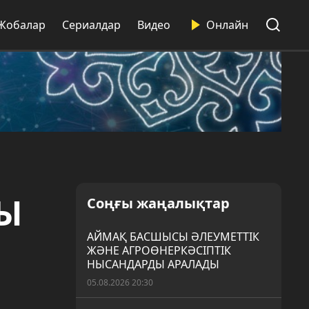
Жобалар
Сериалдар
Видео
Онлайн
Ы
Соңғы жаңалықтар
АЙМАҚ БАСШЫСЫ ӘЛЕУМЕТТІК
ЖӘНЕ АГРОӨНЕРКӘСІПТІК
НЫСАНДАРДЫ АРАЛАДЫ
05.08.2026 20:30