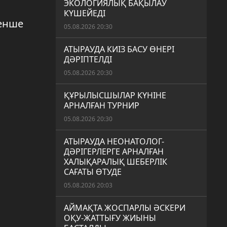
ЭКОЛОГИЯЛЫҚ БАҚЫЛАУ
КҮШЕЙЕДІ
тенше
05.08.2026 20:30
.
АТЫРАУДА КИІЗ БАСУ ӨНЕРІ
ДӘРІПТЕЛДІ
05.08.2026 20:30
ҚҰРЫЛЫСШЫЛАР КҮНІНЕ
АРНАЛҒАН ТУРНИР
05.08.2026 20:30
АТЫРАУДА НЕОНАТОЛОГ-
ДӘРІГЕРЛЕРГЕ АРНАЛҒАН
ХАЛЫҚАРАЛЫҚ ШЕБЕРЛІК
САҒАТЫ ӨТУДЕ
05.08.2026 20:03
АЙМАҚТА ЖОСПАРЛЫ ӘСКЕРИ
ОҚУ-ЖАТТЫҒУ ЖИЫНЫ