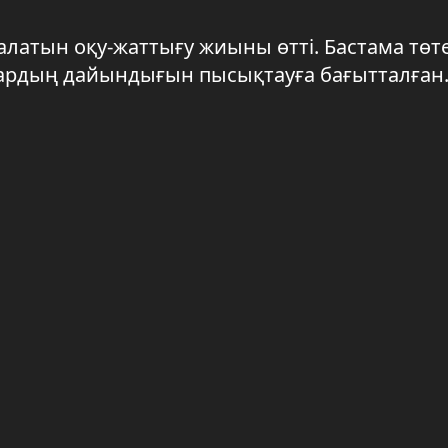
алатын оқу-жаттығу жиыны өтті. Бастама тө
ардың дайындығын пысықтауға бағытталған