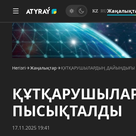
Жаңалықт
KZ
RU
Негізгі
Жаңалықтар
ҚҰТҚАРУШЫЛАРДЫҢ ДАЙЫНДЫҒЫ
ҚҰТҚАРУШЫЛА
ПЫСЫҚТАЛДЫ
17.11.2025 19:41