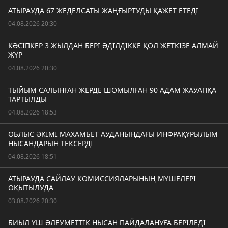
АТЫРАУДА 67 ЖЕДЕЛСАТЫ ЖАҢҒЫРТУДЫ ҚАЖЕТ ЕТЕДІ
04.08.2026 20:30
КӘСІПКЕР 3 ЖЫЛДАН БЕРІ ӘДІЛДІККЕ ҚОЛ ЖЕТКІЗЕ АЛМАЙ
ЖҮР
04.08.2026 20:30
ТЫЙЫМ САЛЫНҒАН ЖЕРДЕ ШОМЫЛҒАН 90 АДАМ ЖАУАПҚА
ТАРТЫЛДЫ
04.08.2026 18:53
ОБЛЫС ӘКІМІ МАХАМБЕТ АУДАНЫНДАҒЫ ИНФРАҚҰРЫЛЫМ
НЫСАНДАРЫН ТЕКСЕРДІ
04.08.2026 18:51
АТЫРАУДА САЙЛАУ КОМИССИЯЛАРЫНЫҢ МҮШЕЛЕРІ
ОҚЫТЫЛУДА
03.08.2026 20:30
БИЫЛ ҮШ ӘЛЕУМЕТТІК НЫСАН ПАЙДАЛАНУҒА БЕРІЛЕДІ