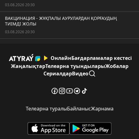
03.08.2026 20:30
ВАКЦИНАЦИЯ - ЖҰҚПАЛЫ АУРУЛАРДАН ҚОРҒАУДЫҢ
ТИІМДІ ЖОЛЫ
03.08.2026 20:30
Онлайн
Бағдарламалар кестесі
Жаңалықтар
Телеарна туындылары
Жобалар
Сериалдар
Видео
Телеарна туралы
Байланыс
Жарнама