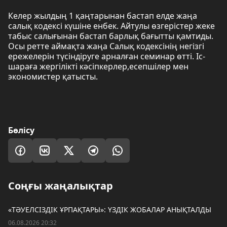
Келер жылдың 1 қаңтарынан бастап елде жаңа
салық кодексі күшіне енбек. Айтулы өзгерістер жеке
табыс салығынан бастап барлық бағытты қамтиды.
Осы ретте аймақта жаңа Салық кодексінің негізгі
ережелерін түсіндіруге арналған семинар өтті. Іс-
шараға жергілікті кәсіпкерлер,есепшілер мен
экономистер қатысты.
Бөлісу
Соңғы жаңалықтар
«ТӘУЕЛСІЗДІК ҰРПАҚТАРЫ»: ҮЗДІК ЖОБАЛАР АНЫҚТАЛДЫ
06.08.2026 20:32