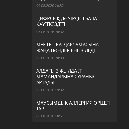
06.08.2026 20:32
ЦИФРЛЫҚ ДӘУІРДЕГІ БАЛА
ҚАУІПСІЗДІГІ
06.08.2026 20:32
МЕКТЕП БАҒДАРЛАМАСЫНА
ЖАҢА ПӘНДЕР ЕНГІЗІЛЕДІ
06.08.2026 20:30
АЛДАҒЫ 3 ЖЫЛДА IT
МАМАНДАРЫНА СҰРАНЫС
АРТАДЫ
06.08.2026 19:32
МАУСЫМДЫҚ АЛЛЕРГИЯ ӨРШІП
ТҰР
06.08.2026 18:51