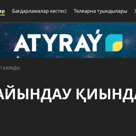
ар
Бағдарламалар кестесі
Телеарна туындылары
П БАРАДЫ
АЙЫНДАУ ҚИЫНД