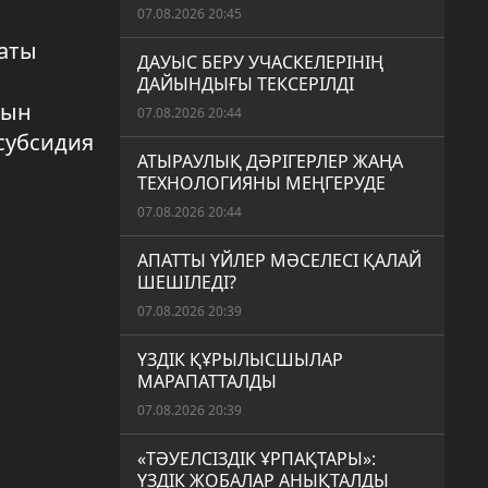
07.08.2026 20:45
аты
ДАУЫС БЕРУ УЧАСКЕЛЕРІНІҢ
ДАЙЫНДЫҒЫ ТЕКСЕРІЛДІ
нын
07.08.2026 20:44
 субсидия
АТЫРАУЛЫҚ ДӘРІГЕРЛЕР ЖАҢА
ТЕХНОЛОГИЯНЫ МЕҢГЕРУДЕ
07.08.2026 20:44
АПАТТЫ ҮЙЛЕР МӘСЕЛЕСІ ҚАЛАЙ
ШЕШІЛЕДІ?
07.08.2026 20:39
ҮЗДІК ҚҰРЫЛЫСШЫЛАР
МАРАПАТТАЛДЫ
07.08.2026 20:39
«ТӘУЕЛСІЗДІК ҰРПАҚТАРЫ»:
ҮЗДІК ЖОБАЛАР АНЫҚТАЛДЫ