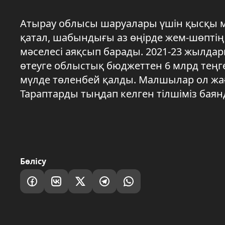
Атырау облысы шаруалары үшін қысқы 
қатал, шабындығы аз өңірде жем-шөпті
мәселесі аяқсып барады. 2021-23 жыл
өтеуге облыстық бюджеттен 6 млрд теңге
мүлде төленбей қалды. Малшылар ол жағ
Тараптарды тыңдап келген тілшіміз бая
Бөлісу