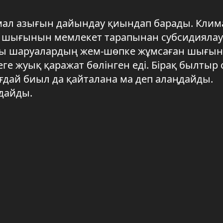
мал азығын дайындау қиындап барады. Клим
ң шығынын мемлекет тарапынан субсидиялау
дары шаруалардың жем-шөпке жұмсаған шығы
ге жуық қаражат бөлінген еді. Бірақ былтыр
дай биыл да қайталана ма деп алаңдайды.
ндайды.