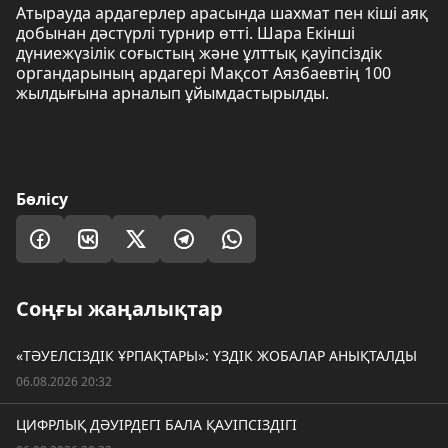
Атырауда ардагерлер арасында шахмат пен кіші аяқ
добынан дәстүрлі турнир өтті. Шара Екінші
дүниежүзілік соғыстың және ұлттық қауіпсіздік
органдарының ардагері Мақсот Аязбаевтің 100
жылдығына арналып ұйымдастырылды.
Бөлісу
Соңғы жаңалықтар
«ТӘУЕЛСІЗДІК ҰРПАҚТАРЫ»: ҮЗДІК ЖОБАЛАР АНЫҚТАЛДЫ
06.08.2026 20:32
ЦИФРЛЫҚ ДӘУІРДЕГІ БАЛА ҚАУІПСІЗДІГІ