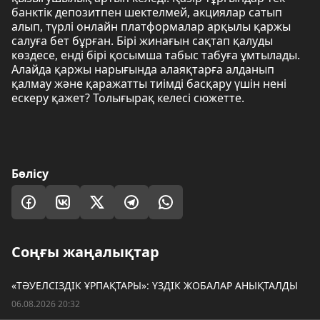
банктік депозитпен шектелмей, акциялар сатып
алып, түрлі онлайн платформалар арқылы қаржы
салуға бет бұрған. Бірі жинағын сақтап қалуды
көздесе, енді бірі қосымша табыс табуға ұмтылады.
Алайда қаржы нарығында алаяқтарға алданып
қалмау және қаражатты тиімді басқару үшін нені
ескеру қажет? Толығырақ келесі сюжетте.
Бөлісу
Соңғы жаңалықтар
«ТӘУЕЛСІЗДІК ҰРПАҚТАРЫ»: ҮЗДІК ЖОБАЛАР АНЫҚТАЛДЫ
06.08.2026 20:32