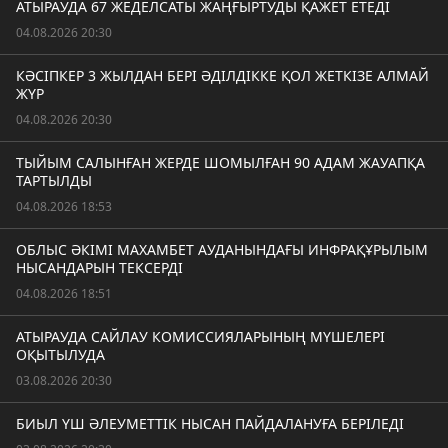
АТЫРАУДА 67 ЖЕДЕЛСАТЫ ЖАҢҒЫРТУДЫ ҚАЖЕТ ЕТЕДІ
04.08.2026 20:30
КӘСІПКЕР 3 ЖЫЛДАН БЕРІ ӘДІЛДІККЕ ҚОЛ ЖЕТКІЗЕ АЛМАЙ
ЖҮР
04.08.2026 20:30
ТЫЙЫМ САЛЫНҒАН ЖЕРДЕ ШОМЫЛҒАН 90 АДАМ ЖАУАПҚА
ТАРТЫЛДЫ
04.08.2026 18:53
ОБЛЫС ӘКІМІ МАХАМБЕТ АУДАНЫНДАҒЫ ИНФРАҚҰРЫЛЫМ
НЫСАНДАРЫН ТЕКСЕРДІ
04.08.2026 18:51
АТЫРАУДА САЙЛАУ КОМИССИЯЛАРЫНЫҢ МҮШЕЛЕРІ
ОҚЫТЫЛУДА
03.08.2026 20:30
БИЫЛ ҮШ ӘЛЕУМЕТТІК НЫСАН ПАЙДАЛАНУҒА БЕРІЛЕДІ