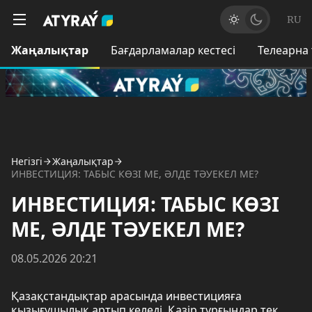
RU
Жаңалықтар
Бағдарламалар кестесі
Телеарна
Негізгі
Жаңалықтар
ИНВЕСТИЦИЯ: ТАБЫС КӨЗІ МЕ, ӘЛДЕ ТӘУЕКЕЛ МЕ?
ИНВЕСТИЦИЯ: ТАБЫС КӨЗІ
МЕ, ӘЛДЕ ТӘУЕКЕЛ МЕ?
08.05.2026 20:21
Қазақстандықтар арасында инвестицияға
қызығушылық артып келеді. Қазір тұрғындар тек