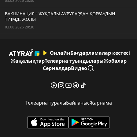
03.08.2026 20:30
ВАКЦИНАЦИЯ - ЖҰҚПАЛЫ АУРУЛАРДАН ҚОРҒАУДЫҢ
ТИІМДІ ЖОЛЫ
03.08.2026 20:30
Онлайн
Бағдарламалар кестесі
Жаңалықтар
Телеарна туындылары
Жобалар
Сериалдар
Видео
Телеарна туралы
Байланыс
Жарнама