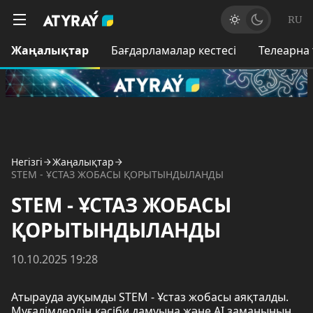
RU
Жаңалықтар
Бағдарламалар кестесі
Телеарна
Негізгі
Жаңалықтар
STEM - ҰСТАЗ ЖОБАСЫ ҚОРЫТЫНДЫЛАНДЫ
STEM - ҰСТАЗ ЖОБАСЫ
ҚОРЫТЫНДЫЛАНДЫ
10.10.2025 19:28
Атырауда ауқымды STEM - Ұстаз жобасы аяқталды.
Мұғалімдердің кәсіби дамуына және АІ заманының