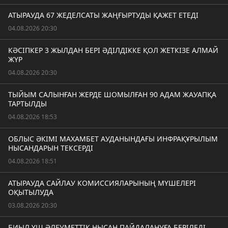
АТЫРАУДА 67 ЖЕДЕЛСАТЫ ЖАҢҒЫРТУДЫ ҚАЖЕТ ЕТЕДІ
04.08.2026 20:30
КӘСІПКЕР 3 ЖЫЛДАН БЕРІ ӘДІЛДІККЕ ҚОЛ ЖЕТКІЗЕ АЛМАЙ
ЖҮР
04.08.2026 20:30
ТЫЙЫМ САЛЫНҒАН ЖЕРДЕ ШОМЫЛҒАН 90 АДАМ ЖАУАПҚА
ТАРТЫЛДЫ
04.08.2026 18:53
ОБЛЫС ӘКІМІ МАХАМБЕТ АУДАНЫНДАҒЫ ИНФРАҚҰРЫЛЫМ
НЫСАНДАРЫН ТЕКСЕРДІ
04.08.2026 18:51
АТЫРАУДА САЙЛАУ КОМИССИЯЛАРЫНЫҢ МҮШЕЛЕРІ
ОҚЫТЫЛУДА
03.08.2026 20:30
БИЫЛ ҮШ ӘЛЕУМЕТТІК НЫСАН ПАЙДАЛАНУҒА БЕРІЛЕДІ