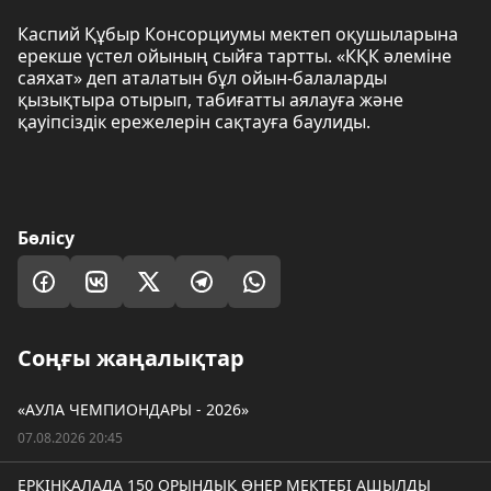
Каспий Құбыр Консорциумы мектеп оқушыларына
ерекше үстел ойының сыйға тартты. «КҚК әлеміне
саяхат» деп аталатын бұл ойын-балаларды
қызықтыра отырып, табиғатты аялауға және
қауіпсіздік ережелерін сақтауға баулиды.
Бөлісу
Соңғы жаңалықтар
«АУЛА ЧЕМПИОНДАРЫ - 2026»
07.08.2026 20:45
ЕРКІНҚАЛАДА 150 ОРЫНДЫҚ ӨНЕР МЕКТЕБІ АШЫЛДЫ