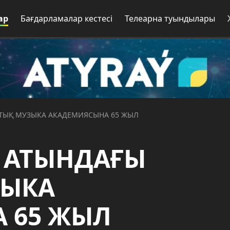
ар
Бағдарламалар кестесі
Телеарна туындылары
ҚТЫҚ МУЗЫКА АКАДЕМИЯСЫНА 65 ЖЫЛ
А АТЫНДАҒЫ
ЗЫКА
 65 ЖЫЛ