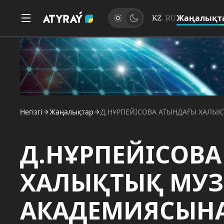
Жаңалықт
KZ
RU
Негізгі
Жаңалықтар
Д.НҰРПЕЙІСОВА АТЫНДАҒЫ ХАЛЫ
Д.НҰРПЕЙІСОВ
ХАЛЫҚТЫҚ МУ
АКАДЕМИЯСЫНА