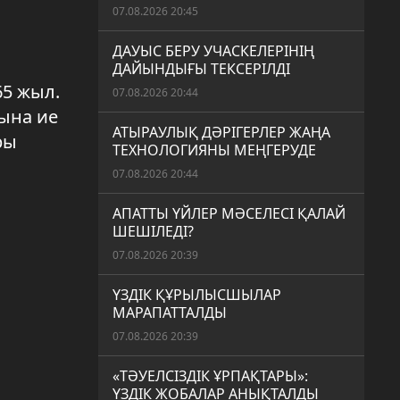
07.08.2026 20:45
ДАУЫС БЕРУ УЧАСКЕЛЕРІНІҢ
ДАЙЫНДЫҒЫ ТЕКСЕРІЛДІ
5 жыл.
07.08.2026 20:44
тына ие
АТЫРАУЛЫҚ ДӘРІГЕРЛЕР ЖАҢА
ры
ТЕХНОЛОГИЯНЫ МЕҢГЕРУДЕ
07.08.2026 20:44
АПАТТЫ ҮЙЛЕР МӘСЕЛЕСІ ҚАЛАЙ
ШЕШІЛЕДІ?
07.08.2026 20:39
ҮЗДІК ҚҰРЫЛЫСШЫЛАР
МАРАПАТТАЛДЫ
07.08.2026 20:39
«ТӘУЕЛСІЗДІК ҰРПАҚТАРЫ»:
ҮЗДІК ЖОБАЛАР АНЫҚТАЛДЫ