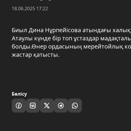
18.06.2025 17:22
Биыл Дина Нұрпейісова атындағы халық
Атаулы күнде бір топ ұстаздар мадақтал
болды.Өнер ордасының мерейтойлық кон
жастар қатысты.
Бөлісу