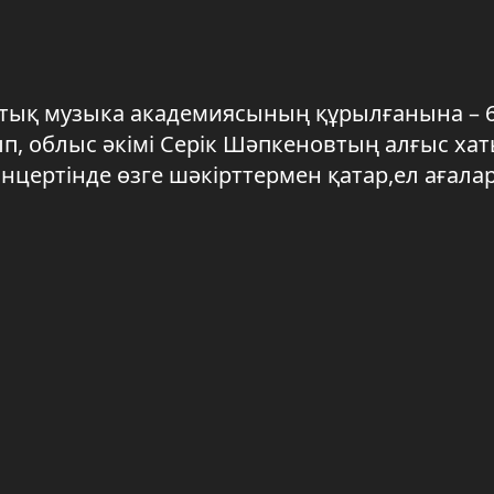
тық музыка академиясының құрылғанына – 6
ып, облыс әкімі Серік Шәпкеновтың алғыс ха
цертінде өзге шәкірттермен қатар,ел ағала