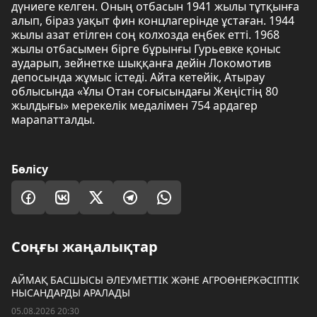
дүниеге келген. Оның отбасын 1941 жылы тұтқынға
алып, біраз уақыт фин концлагерінде ұстаған. 1944
жылы азат етілген соң колхозда еңбек етті. 1968
жылы отбасымен бірге бұрынғы Гурьевке қоныс
аударып, зейнетке шыққанға дейін Локомотив
депосында жұмыс істеді. Айта кетейік, Атырау
облысында «Ұлы Отан соғысындағы Жеңістің 80
жылдығы» мерекелік медалімен 754 ардагер
марапатталды.
Бөлісу
Соңғы жаңалықтар
АЙМАҚ БАСШЫСЫ ӘЛЕУМЕТТІК ЖӘНЕ АГРОӨНЕРКӘСІПТІК
НЫСАНДАРДЫ АРАЛАДЫ
05.08.2026 20:30