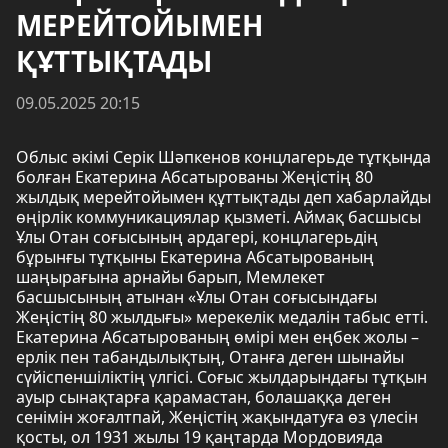
МЕРЕЙТОЙЫМЕН
ҚҰТТЫҚТАДЫ
09.05.2025 20:15
Облыс әкімі Серік Шәпкенов концлагерьде тұтқында
болған Екатерина Абсатырованы Жеңістің 80
жылдық мерейтойымен құттықтады деп хабарлайды
өңірлік коммуникациялар қызметі. Аймақ басшысы
Ұлы Отан соғысының ардагері, концлагерьдің
бұрынғы тұтқыны Екатерина Абсатырованың
шаңырағына арнайы барып, Мемлекет
басшысының атынан «Ұлы Отан соғысындағы
Жеңістің 80 жылдығы» мерекелік медалін табыс етті.
Екатерина Абсатырованың өмірі мен еңбек жолы –
ерлік пен табандылықтың, Отанға деген шынайы
сүйіспеншіліктің үлгісі. Соғыс жылдарындағы тұтқын
ауыр сынақтарға қарамастан, болашаққа деген
сенімін жоғалтпай, Жеңістің жақындатуға өз үлесін
қосты, ол 1931 жылы 19 қаңтарда Мордовияда