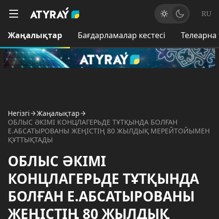
RU
Жаңалықтар
Бағдарламалар кестесі
Телеарна
Негізгі
Жаңалықтар
ОБЛЫС ӘКІМІ КОНЦЛАГЕРЬДЕ ТҰТҚЫНДА БОЛҒАН
Е.АБСАТЫРОВАНЫ ЖЕҢІСТІҢ 80 ЖЫЛДЫҚ МЕРЕЙТОЙЫМЕН
ҚҰТТЫҚТАДЫ
ОБЛЫС ӘКІМІ
КОНЦЛАГЕРЬДЕ ТҰТҚЫНДА
БОЛҒАН Е.АБСАТЫРОВАНЫ
ЖЕҢІСТІҢ 80 ЖЫЛДЫҚ