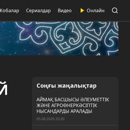
Жобалар
Сериалдар
Видео
Онлайн
Й
Соңғы жаңалықтар
АЙМАҚ БАСШЫСЫ ӘЛЕУМЕТТІК
ЖӘНЕ АГРОӨНЕРКӘСІПТІК
НЫСАНДАРДЫ АРАЛАДЫ
05.08.2026 20:30