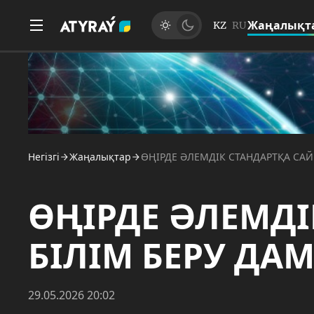
Жаңалықт
KZ
RU
Негізгі
Жаңалықтар
ӨҢІРДЕ ӘЛЕМДІК СТАНДАРТҚА САЙ
ӨҢІРДЕ ӘЛЕМДІ
БІЛІМ БЕРУ ДА
29.05.2026 20:02