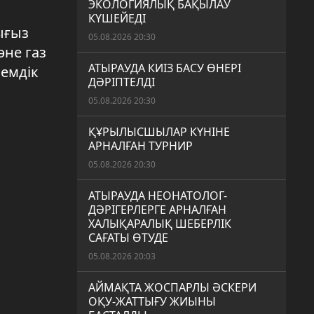
ЭКОЛОГИЯЛЫҚ БАҚЫЛАУ
КҮШЕЙЕДІ
ығыз
05.08.2026 20:30
әне газ
АТЫРАУДА КИІЗ БАСУ ӨНЕРІ
лемдік
ДӘРІПТЕЛДІ
05.08.2026 20:30
ҚҰРЫЛЫСШЫЛАР КҮНІНЕ
АРНАЛҒАН ТУРНИР
05.08.2026 20:30
АТЫРАУДА НЕОНАТОЛОГ-
ДӘРІГЕРЛЕРГЕ АРНАЛҒАН
ХАЛЫҚАРАЛЫҚ ШЕБЕРЛІК
САҒАТЫ ӨТУДЕ
05.08.2026 20:03
АЙМАҚТА ЖОСПАРЛЫ ӘСКЕРИ
ОҚУ-ЖАТТЫҒУ ЖИЫНЫ