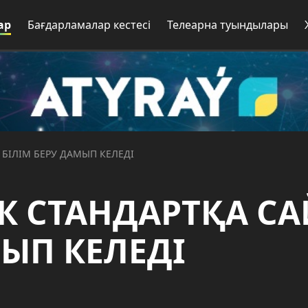
ар
Бағдарламалар кестесі
Телеарна туындылары
 БІЛІМ БЕРУ ДАМЫП КЕЛЕДІ
К СТАНДАРТҚА СА
МЫП КЕЛЕДІ