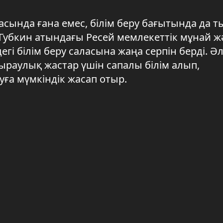
асында ғана емес, білім беру бағытында да т
Губкин атындағы Ресей мемлекеттік мұнай ж
гі білім беру саласына жаңа серпін берді. Ә
ыраулық жастар үшін сапалы білім алып,
ға мүмкіндік жасап отыр.