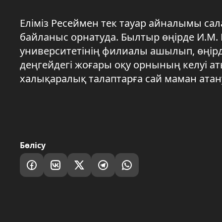
Еліміз Ресеймен тек тауар айналымы сал
байланыс орнатуда. Былтыр өңірде И.М. 
университетінің филиалы ашылып, өңірде
деңгейдегі жоғары оқу орнының келуі ат
халықаралық талаптарға сай маман атану
Бөлісу