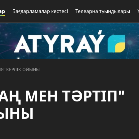
ар
Бағдарламалар кестесі
Телеарна туындылары
 ЗИЯТКЕРЛІК ОЙЫНЫ
 ЗАҢ МЕН ТӘРТІП"
ЙЫНЫ