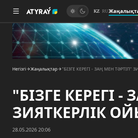
Жаңалықт
KZ
RU
Негізгі
Жаңалықтар
"БІЗГЕ КЕРЕГІ - ЗАҢ МЕН ТӘРТІП"
"БІЗГЕ КЕРЕГІ -
ЗИЯТКЕРЛІК О
28.05.2026 20:06