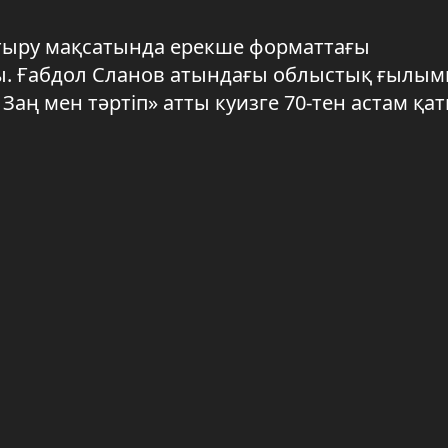
тыру мақсатында ерекше форматтағы
. Ғабдол Сланов атындағы облыстық ғылым
- Заң мен тәртіп» атты куизге 70-тен астам қ