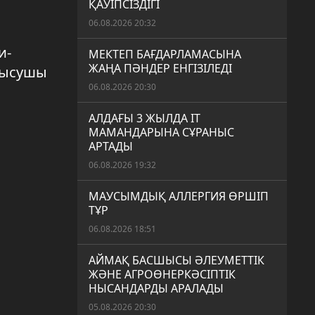
ҚАУІПСІЗДІГІ
06.08.2026 20:32
и-
МЕКТЕП БАҒДАРЛАМАСЫНА
ЖАҢА ПӘНДЕР ЕНГІЗІЛЕДІ
атысушы
06.08.2026 20:30
АЛДАҒЫ 3 ЖЫЛДА IT
МАМАНДАРЫНА СҰРАНЫС
АРТАДЫ
06.08.2026 19:32
МАУСЫМДЫҚ АЛЛЕРГИЯ ӨРШІП
ТҰР
06.08.2026 18:51
АЙМАҚ БАСШЫСЫ ӘЛЕУМЕТТІК
ЖӘНЕ АГРОӨНЕРКӘСІПТІК
НЫСАНДАРДЫ АРАЛАДЫ
05.08.2026 20:30