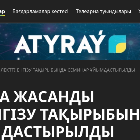
ар
Бағдарламалар кестесі
Телеарна туындылары
ЛЛЕКТТІ ЕНГІЗУ ТАҚЫРЫБЫНДА СЕМИНАР ҰЙЫМДАСТЫРЫЛДЫ
НА ЖАСАНДЫ
НГІЗУ ТАҚЫРЫБЫ
МДАСТЫРЫЛДЫ