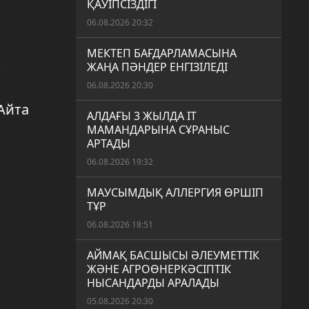
ҚАУІПСІЗДІГІ
06.08.2026 20:32
МЕКТЕП БАҒДАРЛАМАСЫНА
ЖАҢА ПӘНДЕР ЕНГІЗІЛЕДІ
06.08.2026 20:30
Айта
АЛДАҒЫ 3 ЖЫЛДА IT
МАМАНДАРЫНА СҰРАНЫС
АРТАДЫ
06.08.2026 19:32
МАУСЫМДЫҚ АЛЛЕРГИЯ ӨРШІП
ТҰР
06.08.2026 18:51
АЙМАҚ БАСШЫСЫ ӘЛЕУМЕТТІК
ЖӘНЕ АГРОӨНЕРКӘСІПТІК
НЫСАНДАРДЫ АРАЛАДЫ
05.08.2026 20:30