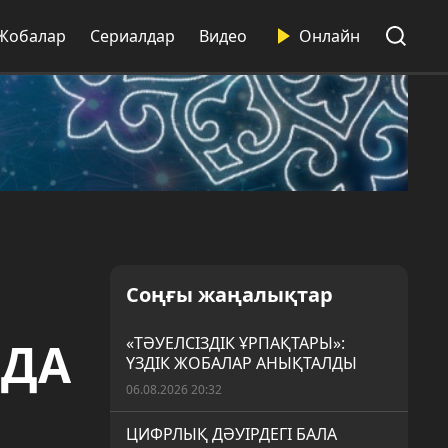
Жобалар
Сериалдар
Видео
Онлайн
Соңғы жаңалықтар
НДА
«ТӘУЕЛСІЗДІК ҰРПАҚТАРЫ»:
ҮЗДІК ЖОБАЛАР АНЫҚТАЛДЫ
06.08.2026 20:32
ЦИФРЛЫҚ ДӘУІРДЕГІ БАЛА