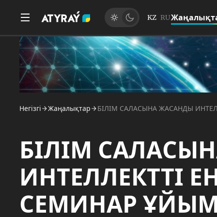
Жаңалықт
KZ
RU
Негізгі
Жаңалықтар
БІЛІМ САЛАСЫНА ЖАСАНДЫ ИНТЕ
БІЛІМ САЛАСЫ
ИНТЕЛЛЕКТТІ Е
СЕМИНАР ҰЙЫ