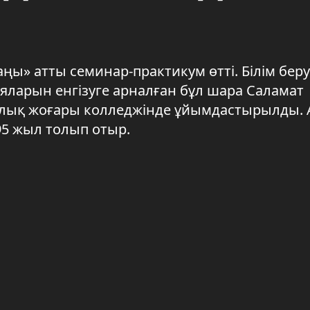
ы» атты семинар-практикум өтті. Білім беру
яларын енгізуге арналған бұл шара Саламат
лық жоғары колледжінде ұйымдастырылды. 
95 жыл толып отыр.