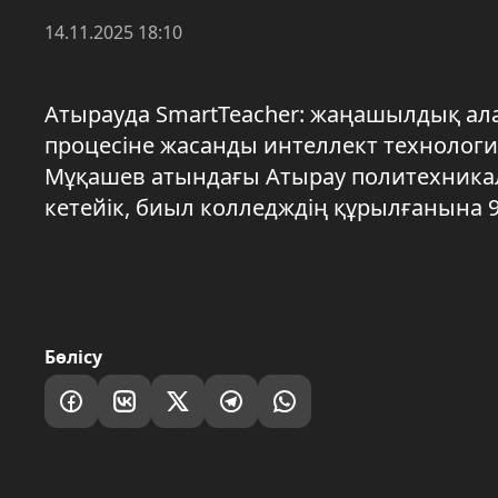
14.11.2025 18:10
Атырауда SmartTeacher: жаңашылдық алаң
процесіне жасанды интеллект технологи
Мұқашев атындағы Атырау политехника
кетейік, биыл колледждің құрылғанына 
Бөлісу