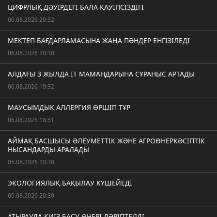
ЦИФРЛЫҚ ДӘУІРДЕГІ БАЛА ҚАУІПСІЗДІГІ
06.08.2026 20:32
МЕКТЕП БАҒДАРЛАМАСЫНА ЖАҢА ПӘНДЕР ЕНГІЗІЛЕДІ
06.08.2026 20:30
АЛДАҒЫ 3 ЖЫЛДА IT МАМАНДАРЫНА СҰРАНЫС АРТАДЫ
06.08.2026 19:32
МАУСЫМДЫҚ АЛЛЕРГИЯ ӨРШІП ТҰР
06.08.2026 18:51
АЙМАҚ БАСШЫСЫ ӘЛЕУМЕТТІК ЖӘНЕ АГРОӨНЕРКӘСІПТІК
НЫСАНДАРДЫ АРАЛАДЫ
05.08.2026 20:30
ЭКОЛОГИЯЛЫҚ БАҚЫЛАУ КҮШЕЙЕДІ
05.08.2026 20:30
АТЫРАУДА КИІЗ БАСУ ӨНЕРІ ДӘРІПТЕЛДІ