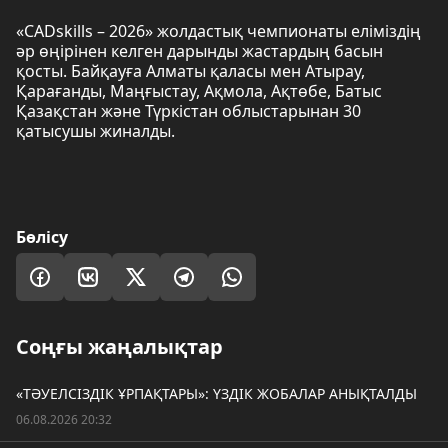
«CADskills – 2026» жолдастық чемпионаты еліміздің
әр өңірінен келген дарынды жастардың басын
қосты. Байқауға Алматы қаласы мен Атырау,
Қарағанды, Маңғыстау, Ақмола, Ақтөбе, Батыс
Қазақстан және Түркістан облыстарынан 30
қатысушы жиналды.
Бөлісу
Соңғы жаңалықтар
«ТӘУЕЛСІЗДІК ҰРПАҚТАРЫ»: ҮЗДІК ЖОБАЛАР АНЫҚТАЛДЫ
06.08.2026 20:32