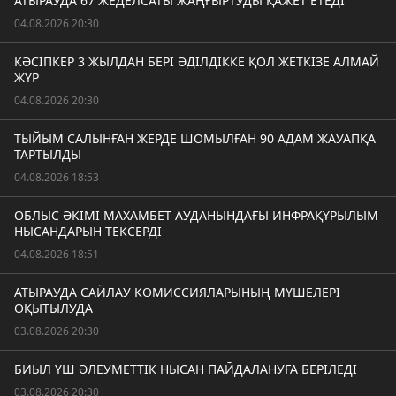
АТЫРАУДА 67 ЖЕДЕЛСАТЫ ЖАҢҒЫРТУДЫ ҚАЖЕТ ЕТЕДІ
04.08.2026 20:30
КӘСІПКЕР 3 ЖЫЛДАН БЕРІ ӘДІЛДІККЕ ҚОЛ ЖЕТКІЗЕ АЛМАЙ
ЖҮР
04.08.2026 20:30
ТЫЙЫМ САЛЫНҒАН ЖЕРДЕ ШОМЫЛҒАН 90 АДАМ ЖАУАПҚА
ТАРТЫЛДЫ
04.08.2026 18:53
ОБЛЫС ӘКІМІ МАХАМБЕТ АУДАНЫНДАҒЫ ИНФРАҚҰРЫЛЫМ
НЫСАНДАРЫН ТЕКСЕРДІ
04.08.2026 18:51
АТЫРАУДА САЙЛАУ КОМИССИЯЛАРЫНЫҢ МҮШЕЛЕРІ
ОҚЫТЫЛУДА
03.08.2026 20:30
БИЫЛ ҮШ ӘЛЕУМЕТТІК НЫСАН ПАЙДАЛАНУҒА БЕРІЛЕДІ
03.08.2026 20:30