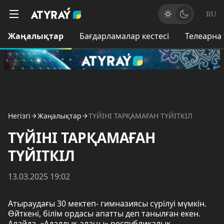
RU
Жаңалықтар
Бағдарламалар кестесі
Телеарна
Негізгі
Жаңалықтар
ТҮЙІНІ ТАРҚАМАҒАН ТҮЙІТКІЛ
ТҮЙІНІ ТАРҚАМАҒАН
ТҮЙІТКІЛ
13.03.2025 19:02
Атыраудағы 30 мектеп- гимназиясы сүрілуі мүмкін.
Өйткені, білім ордасы апатты деп танылған екен.
Алайда, «Адалдық алаңы» республикалық