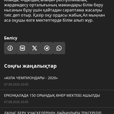
жәрдемдесу орталығының мамандары білім беру
нысанын бұзу үшін қайтадан сараптама жасалуы
тиіс деп отыр. Қазір оқу ордасы жабық.Ал мыңнан
аса оқушы өзге мектептерде білім алып жүр.
Бөлісу
Соңғы жаңалықтар
«АУЛА ЧЕМПИОНДАРЫ - 2026»
07.08.2026 20:45
ЕРКІНҚАЛАДА 150 ОРЫНДЫҚ ӨНЕР МЕКТЕБІ АШЫЛДЫ
07.08.2026 20:45
ДАУЫС БЕРУ УЧАСКЕЛЕРІНІҢ ДАЙЫНДЫҒЫ ТЕКСЕРІЛДІ