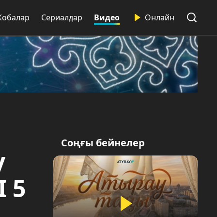
Жобалар
Сериалдар
Видео
Онлайн
Соңғы бейнелер
у
І 5