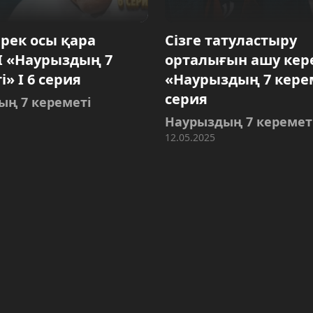
ерек осы қара
Сізге татуластыру
 І «Наурыздың 7
орталығын ашу кере
» І 6 серия
«Наурыздың 7 керем
серия
ың 7 кереметі
Наурыздың 7 керемет
12.05.2025