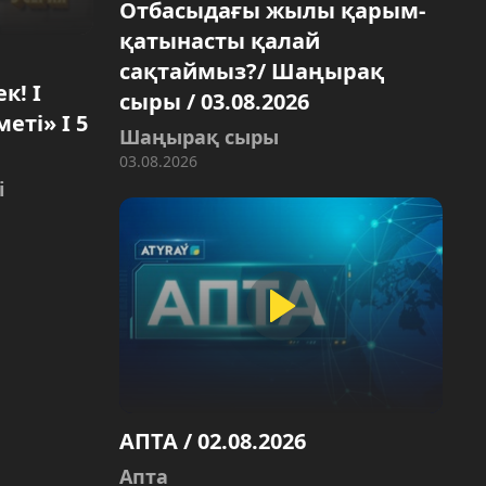
Отбасыдағы жылы қарым-
қатынасты қалай
сақтаймыз?/ Шаңырақ
к! І
сыры / 03.08.2026
еті» І 5
Шаңырақ сыры
03.08.2026
і
АПТА / 02.08.2026
Апта