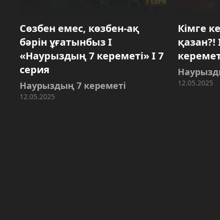
Сөзбен емес, көзбен-ақ
Кімге к
бәрін ұғатынбыз І
қазан?!
«Наурыздың 7 кереметі» І 7
кереметі
серия
Наурызд
12.05.2025
Наурыздың 7 кереметі
12.05.2025