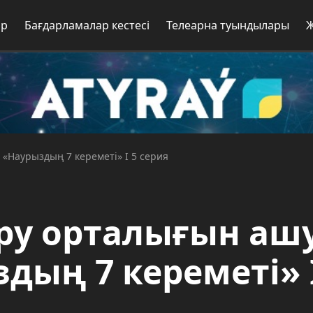
ар
Бағдарламалар кестесі
Телеарна туындылары
 «Наурыздың 7 кереметі» І 5 серия
ыру орталығын аш
здың 7 кереметі» 