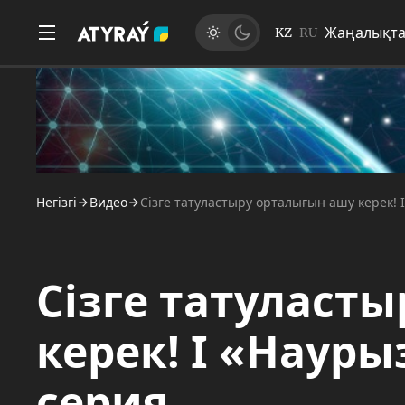
Жаңалықт
KZ
RU
Негізгі
Видео
Сізге татуластыру орталығын ашу керек! І
Сізге татуласт
керек! І «Науры
серия