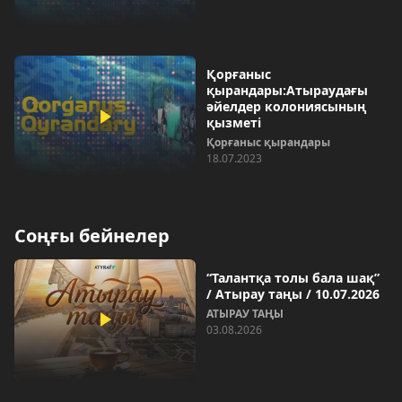
Қорғаныс
қырандары:Атыраудағы
әйелдер колониясының
қызметі
Қорғаныс қырандары
18.07.2023
Соңғы бейнелер
“Талантқа толы бала шақ”
/ Атырау таңы / 10.07.2026
АТЫРАУ ТАҢЫ
03.08.2026