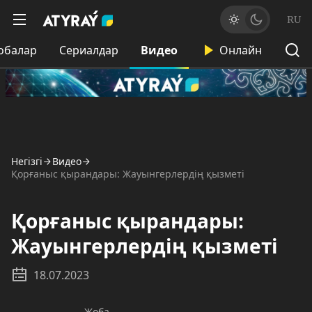
RU
обалар
Сериалдар
Видео
Онлайн
Негізгі
Видео
Қорғаныс қырандары: Жауынгерлердің қызметі
Қорғаныс қырандары:
Жауынгерлердің қызметі
18.07.2023
Жоба