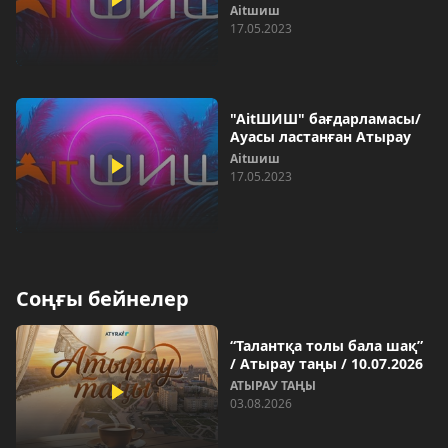
Aitшиш
17.05.2023
"AitШИШ" бағдарламасы/
Ауасы ластанған Атырау
Aitшиш
17.05.2023
Соңғы бейнелер
“Талантқа толы бала шақ”
/ Атырау таңы / 10.07.2026
АТЫРАУ ТАҢЫ
03.08.2026