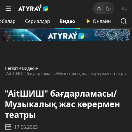
RU
обалар
Сериалдар
Видео
Онлайн
Негізгі
Видео
"AitШИШ" бағдарламасы/Музыкалық жас көрермен театры
"AitШИШ" бағдарламасы/
Музыкалық жас көрермен
театры
17.05.2023