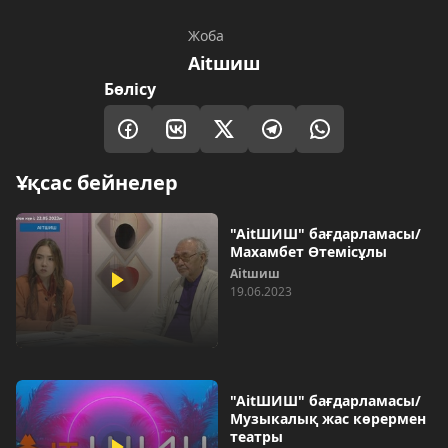
Жоба
Aitшиш
Бөлісу
Ұқсас бейнелер
"AitШИШ" бағдарламасы/
Махамбет Өтемісұлы
Aitшиш
19.06.2023
"AitШИШ" бағдарламасы/
Музыкалық жас көрермен
театры