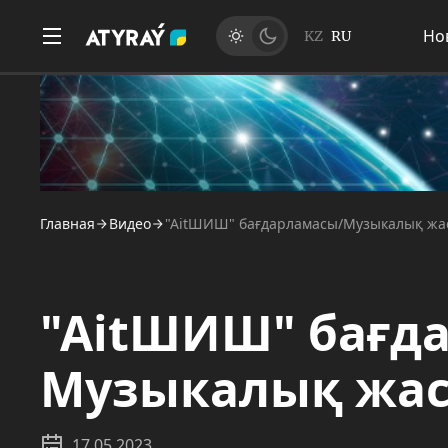
Но
KZ
RU
Главная
Видео
"AitШИШ" бағдарламасы/Музыкалық жа
"AitШИШ" бағд
Музыкалық жас
17.05.2023