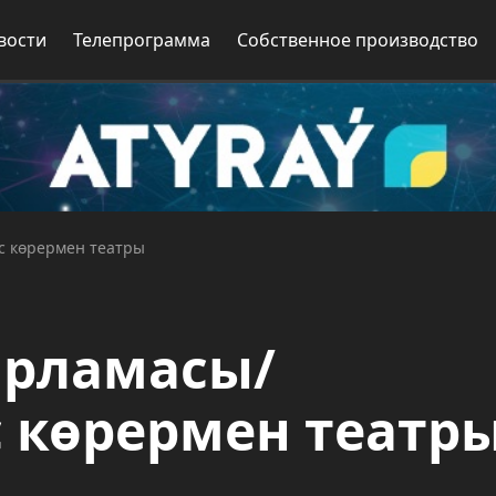
вости
Телепрограмма
Собственное производство
с көрермен театры
арламасы/
 көрермен театр