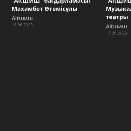
"AitШИШ" бағдарламасы/
"AitШИ
Махамбет Өтемісұлы
Музыка
театры
Aitшиш
19.06.2023
Aitшиш
17.05.2023