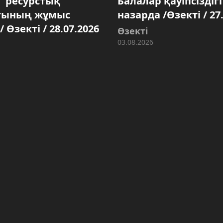
і" ресурстық
Балалар қауіпсіздіг
ғының жұмыс
назарда /Өзекті / 27
 Өзекті / 28.07.2026
Өзекті
03.08.2026