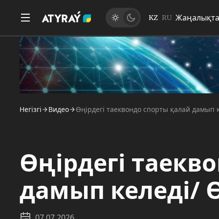
Жаңалықт
KZ
RU
Негізгі
Видео
Өңірдегі таеквондо спорты қалай дамып ке
Өңірдегі таекв
дамып келеді/ Ө
07.07.2026