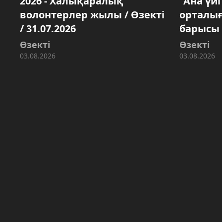
2026 - Халықаралық
"Ана үй
волонтерлер жылы / Өзекті
орталы
/ 31.07.2026
барысы /
Өзекті
Өзекті
03.08.2026
03.08.2026