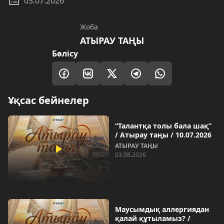
03.07.2026
Жоба
АТЫРАУ ТАҢЫ
Бөлісу
Ұқсас бейнелер
“Талантқа толы бала шақ”
/ Атырау таңы / 10.07.2026
АТЫРАУ ТАҢЫ
03.08.2026
Маусымдық аллергиядан
қалай құтыламыз? /