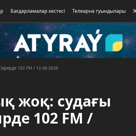
ар
Бағдарламалар кестесі
Телеарна туындылары
 Эфирде 102 FM / 12.06.2026
қ жоқ: судағы
рде 102 FM /