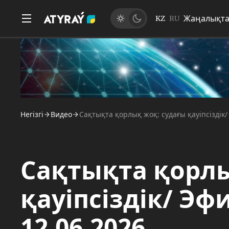
Жаңалықт
KZ
RU
Негізгі
Видео
Сақтықта қорлық жоқ: судағы қауіпсіздік/
Сақтықта қорлы
қауіпсіздік/ Эфи
12.06.2026