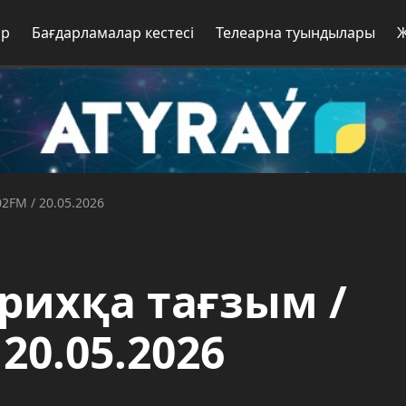
ар
Бағдарламалар кестесі
Телеарна туындылары
2FM / 20.05.2026
арихқа тағзым /
20.05.2026