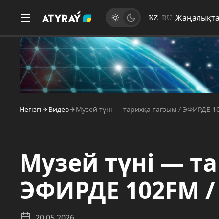
Жаңалықт
KZ
RU
Негізгі
Видео
Музей түні — тарихқа тағзым / ЭФИРДЕ 10
Музей түні — т
ЭФИРДЕ 102FM / 
20.05.2026