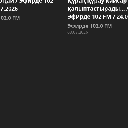
 оңай / Эфирде 102
Құрақ құрау қайсар
07.2026
қалыптастырады… 
Эфирде 102 FM / 24.0
02.0 FM
Эфирде 102.0 FM
03.08.2026