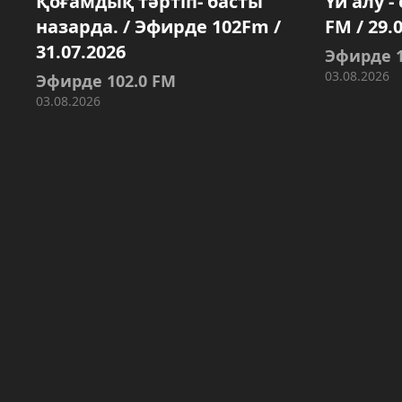
Қоғамдық тәртіп- басты
Үй алу -
назарда. / Эфирде 102Fm /
FM / 29.
31.07.2026
Эфирде 1
03.08.2026
Эфирде 102.0 FM
03.08.2026