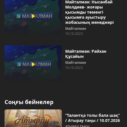
Майталман: Нысанбай
Молдиев- жоғары
қысымды төменгі
қысымға ауыстыру
жобасының менеджері
Майталман
10.10.2023
Майталман: Райхан
Құсайын
Майталман
10.10.2023
Соңғы бейнелер
“Талантқа толы бала шақ”
/ Атырау таңы / 10.07.2026
АТЫРАУ ТАҢЫ