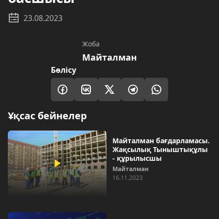
23.08.2023
Жоба
Майталман
Бөлісу
Ұқсас бейнелер
Майталман бағдарламасы.
Жақсылық Тыныштықұлы
- құрылысшы
Майталман
16.11.2023