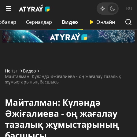
RU
обалар
Сериалдар
Видео
Онлайн
Негізгі
Видео
Майталман: Күләндә Әжіғалиева - оң жағалау тазалық
жұмыстарының басшысы
Майталман: Күләндә
Әжіғалиева - оң жағалау
тазалық жұмыстарының
басшысы