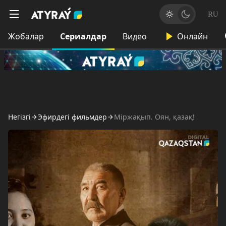
RU
Жобалар
Сериалдар
Видео
Онлайн
Негізгі
Эфирдегі фильмдер
Міржақып. Оян, қазақ!