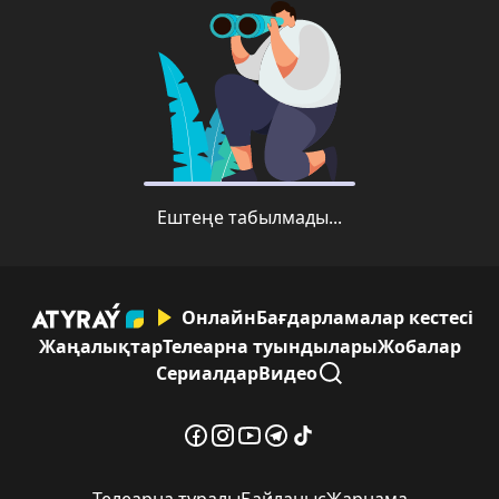
Ештеңе табылмады...
Онлайн
Бағдарламалар кестесі
Жаңалықтар
Телеарна туындылары
Жобалар
Сериалдар
Видео