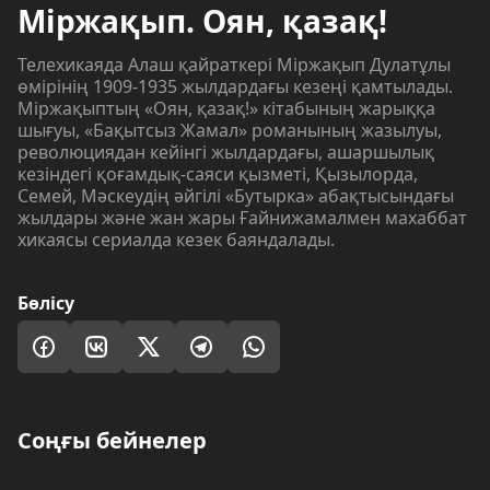
Міржақып. Оян, қазақ!
Телехикаяда Алаш қайраткері Міржақып Дулатұлы
өмірінің 1909-1935 жылдардағы кезеңі қамтылады.
Міржақыптың «Оян, қазақ!» кітабының жарыққа
шығуы, «Бақытсыз Жамал» романының жазылуы,
революциядан кейінгі жылдардағы, ашаршылық
кезіндегі қоғамдық-саяси қызметі, Қызылорда,
Семей, Мәскеудің әйгілі «Бутырка» абақтысындағы
жылдары және жан жары Ғайнижамалмен махаббат
хикаясы сериалда кезек баяндалады.
Бөлісу
Соңғы бейнелер