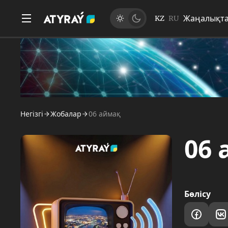
Жаңалықт
KZ
RU
Негізгі
Жобалар
06 аймақ
06
Бөлісу