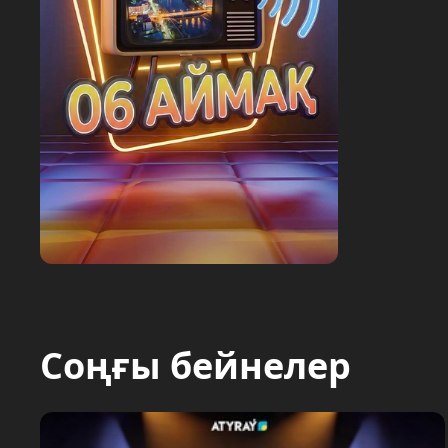
Соңғы бейнелер