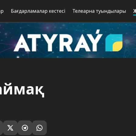
ар
Бағдарламалар кестесі
Телеарна туындылары
 аймақ