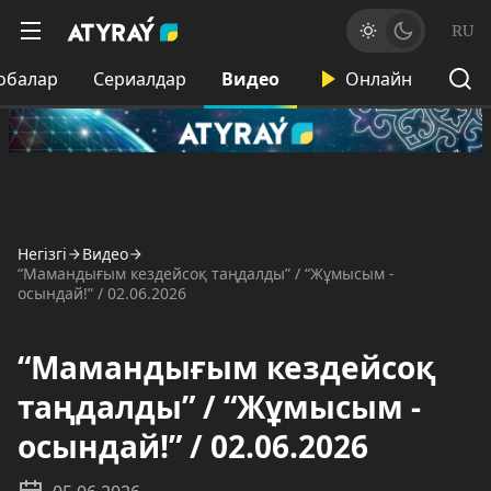
RU
обалар
Сериалдар
Видео
Онлайн
Негізгі
Видео
“Мамандығым кездейсоқ таңдалды” / “Жұмысым -
осындай!” / 02.06.2026
“Мамандығым кездейсоқ
таңдалды” / “Жұмысым -
осындай!” / 02.06.2026