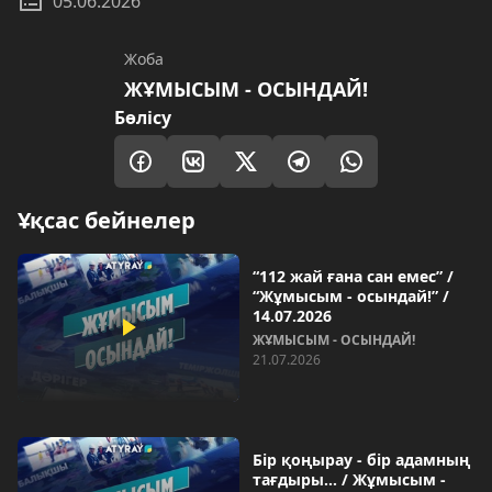
05.06.2026
Жоба
ЖҰМЫСЫМ - ОСЫНДАЙ!
Бөлісу
Ұқсас бейнелер
“112 жай ғана сан емес” /
“Жұмысым - осындай!” /
14.07.2026
ЖҰМЫСЫМ - ОСЫНДАЙ!
21.07.2026
Бір қоңырау - бір адамның
тағдыры… / Жұмысым -