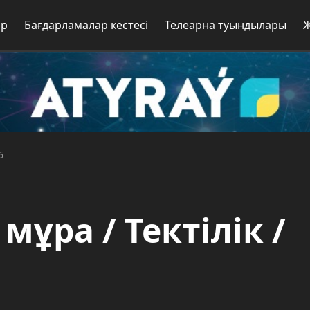
ар
Бағдарламалар кестесі
Телеарна туындылары
6
мұра / Тектілік /