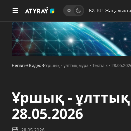
Жаңалықт
KZ
RU
Негізгі
Видео
Ұршық - ұлттық мұра / Тектілік / 28.05.202
Ұршық - ұлттық 
28.05.2026
28.05.2026