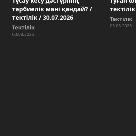
Тұсау кесу дәстүрінің
Туған ө
тәрбиелік мәні қандай? /
тектілік
тектілік / 30.07.2026
Тектілік
03.08.2026
Тектілік
03.08.2026