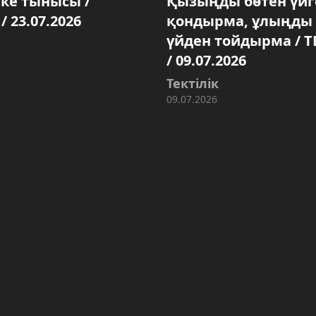
лке тынысы /
Қызыңды бөтен үйг
 / 23.07.2026
қондырма, ұлыңды 
үйден тойдырма / Т
/ 09.07.2026
Тектілік
09.07.2026