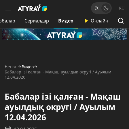
RU
обалар
Сериалдар
Видео
Онлайн
Негізгі
Видео
Бабалар ізі қалған - Мақаш ауылдық округі / Ауылым
12.04.2026
Бабалар ізі қалған - Мақаш
ауылдық округі / Ауылым
12.04.2026