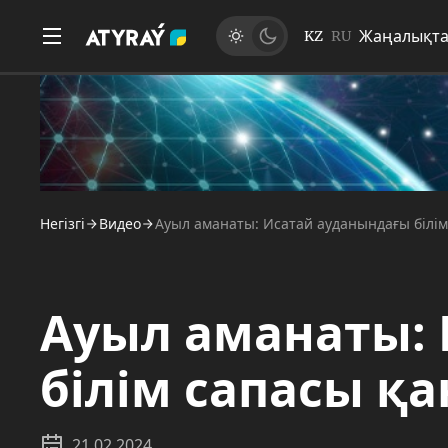
Жаңалықт
KZ
RU
Негізгі
Видео
Ауыл аманаты: Исатай ауданындағы білім
Ауыл аманаты:
білім сапасы қ
21.02.2024