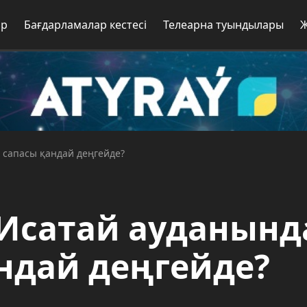
ар
Бағдарламалар кестесі
Телеарна туындылары
 сапасы қандай деңгейде?
 Исатай ауданынд
андай деңгейде?