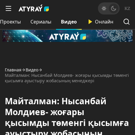
KZ
Проекты
Сериалы
Видео
Онлайн
Главная
Видео
Майталман: Нысанбай Молдиев- жоғары қысымды төменгі
қысымға ауыстыру жобасының менеджері
Майталман: Нысанбай
Молдиев- жоғары
қысымды төменгі қысымға
ауыстыру жобасының