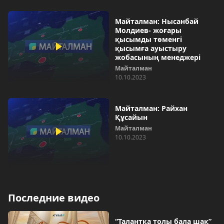
Майталман: Нысанбай
Молдиев- жоғары
қысымды төменгі
қысымға ауыстыру
жобасының менеджері
Майталман
10.10.2023
Майталман: Райхан
Құсайын
Майталман
10.10.2023
Последние видео
“Талантқа толы бала шақ”