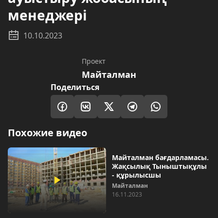
менеджері
10.10.2023
Проект
Майталман
Поделиться
Похожие видео
Майталман бағдарламасы.
Жақсылық Тыныштықұлы
- құрылысшы
Майталман
16.11.2023