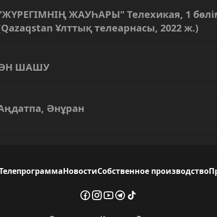
"ЖҮРЕГІМНІҢ ЖАУҺАРЫ" Телехикая, 1 бөлі
(Qazaqstan Ұлттық телеарнасы, 2022 ж.)
ӘН ШАШУ
Аңдатпа, Әнұран
Телепрограмма
Новости
Собственное производство
П