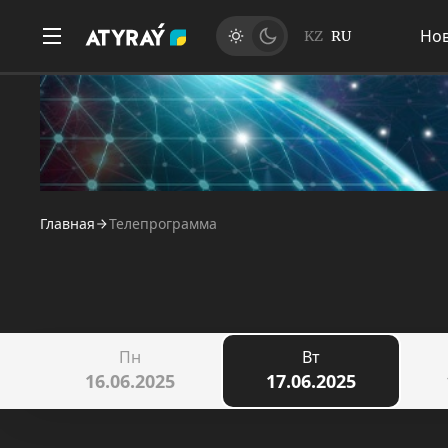
Но
KZ
RU
Главная
Телепрограмма
Пн
Вт
16.06.2025
17.06.2025