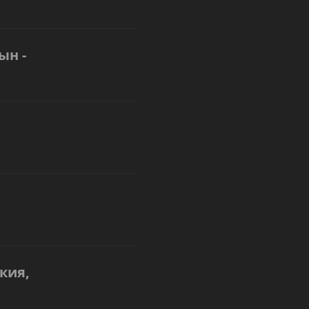
ын -
кия,