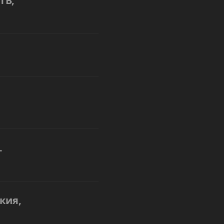
ТВ,
.
кия,