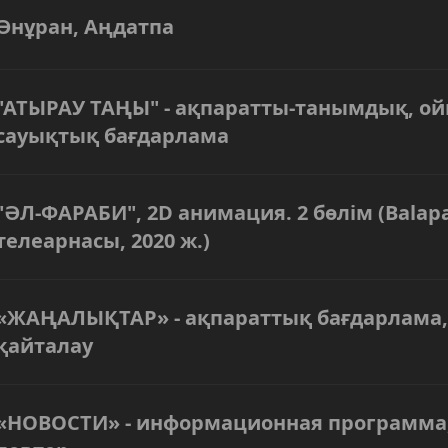
Әнұран, Аңдатпа
"АТЫРАУ ТАҢЫ" - ақпаратты-танымдық, ой
сауықтық бағдарлама
"ӘЛ-ФАРАБИ", 2D анимация. 2 бөлім (Balap
телеарнасы, 2020 ж.)
«ЖАҢАЛЫҚТАР» - ақпараттық бағдарлама,
қайталау
«НОВОСТИ» - информационная программа