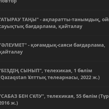
повтор
"АТЫРАУ ТАҢЫ" - ақпаратты-танымдық, ой
сауықтық бағдарлама, қайталау
"ӘЛЕУМЕТ" - қоғамдық-саяси бағдарлама,
қайталау
"БІЗДІҢ СЫНЫП", телехикая, 1 бөлім
(Qazaqstan Ұлттық телеарнасы, 2022 ж.)
"САБАЗ БЕН СҰЛУ", телехикая, 55 бөлім (Түр
2016 ж.)