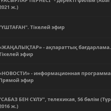
"ҒАСЫРЛАР ПЕРНЕСІ" - деректі фильм (Abaı 
2021 ж.)
"ҮШТАҒАН". Тікелей эфир
«ЖАҢАЛЫҚТАР» - ақпараттық бағдарлама.
Тікелей эфир
«НОВОСТИ» - информационная программа
Прямой эфир
"САБАЗ БЕН СҰЛУ", телехикая, 56 бөлім (Түр
2016 ж.)