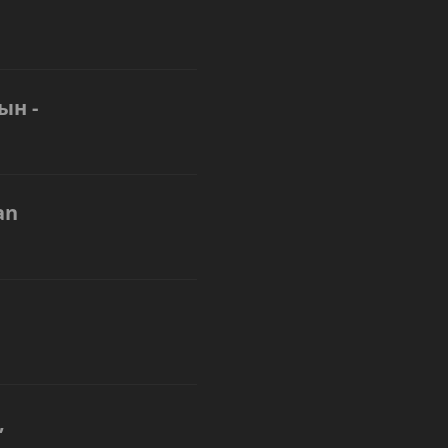
ын -
an
,