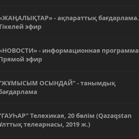
«ЖАҢАЛЫҚТАР» - ақпараттық бағдарлама.
Тікелей эфир
«НОВОСТИ» - информационная программа
Прямой эфир
"ЖҰМЫСЫМ ОСЫНДАЙ" - танымдық
бағдарлама
"ГАУҺАР" Телехикая, 20 бөлім (Qazaqstan
Ұлттық телеарнасы, 2019 ж.)