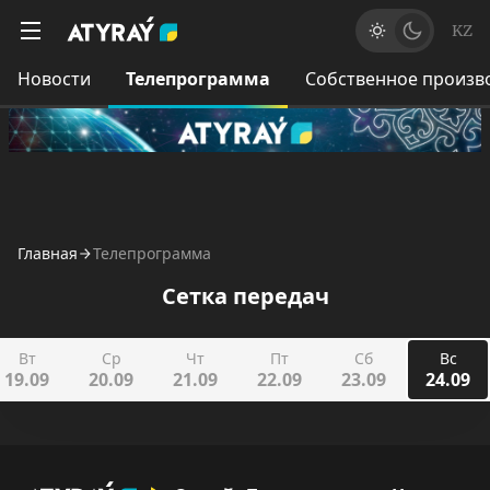
KZ
Новости
Телепрограмма
Собственное произв
Главная
Телепрограмма
Сетка передач
Вт
Ср
Чт
Пт
Сб
Вс
19.09
20.09
21.09
22.09
23.09
24.09