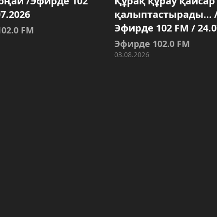
 оңай /Эфирде 102
Құрақ құрау қайсар
07.2026
қалыптастырады… 
Эфирде 102 FM / 24.0
02.0 FM
Эфирде 102.0 FM
03.08.2026