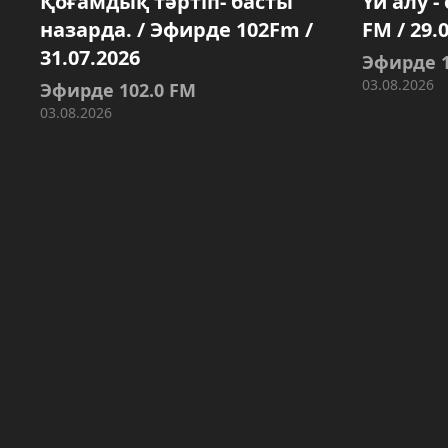
Қоғамдық тәртіп- басты
Үй алу -
назарда. / Эфирде 102Fm /
FM / 29.
31.07.2026
Эфирде 1
03.08.2026
Эфирде 102.0 FM
03.08.2026