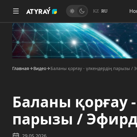
Но
KZ
RU
Главная
Видео
Баланы қорғау - үлкендердің парызы / Э
Баланы қорғау 
парызы / Эфирде
29.05.2026