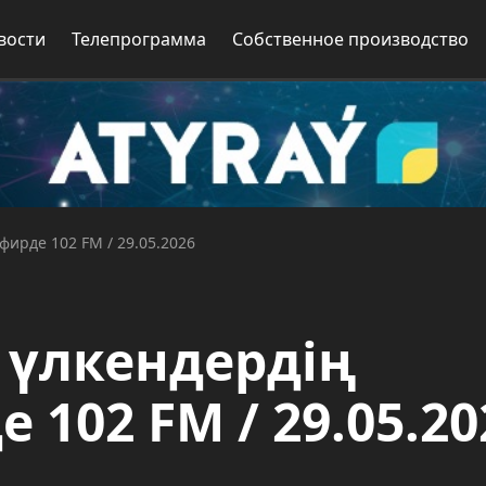
вости
Телепрограмма
Собственное производство
фирде 102 FM / 29.05.2026
- үлкендердің
 102 FM / 29.05.20