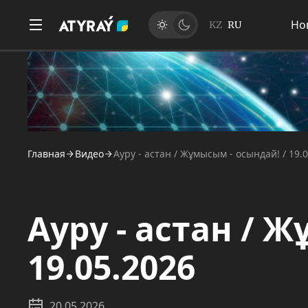
Но
KZ
RU
Главная
Видео
Ауру - астан / Жұмысым - осындай! / 19.
Ауру - астан / 
19.05.2026
20.05.2026