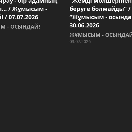
ырау - бір адамның
“Жемді мөлшерінен
ы… / Жұмысым -
беруге болмайды” /
 / 07.07.2026
“Жұмысым - осындай
30.06.2026
М - ОСЫНДАЙ!
ЖҰМЫСЫМ - ОСЫНДАЙ
03.07.2026