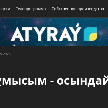
вости
Телепрограмма
Собственное производство
05.2026
Жұмысым - осындай