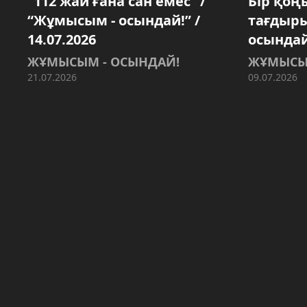
“112 жай ғана сан емес” /
Бір қоң
“Жұмысым - осындай!” /
тағдыр
14.07.2026
осындай!
ЖҰМЫСЫМ - ОСЫНДАЙ!
ЖҰМЫСЫ
21.07.2026
09.07.2026