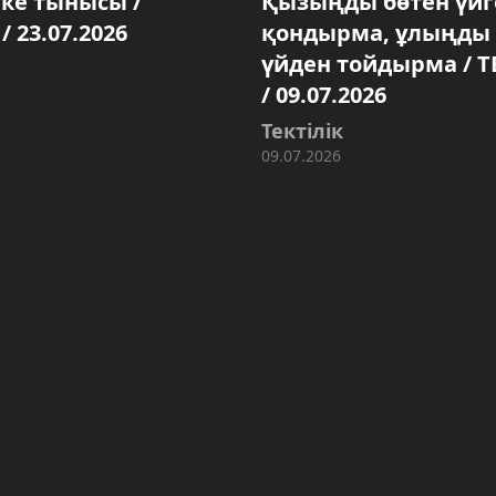
лке тынысы /
Қызыңды бөтен үйг
 / 23.07.2026
қондырма, ұлыңды 
үйден тойдырма / Т
/ 09.07.2026
Тектілік
09.07.2026