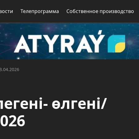
вости
Телепрограмма
Собственное производство
23.04.2026
легені- өлгені/
2026