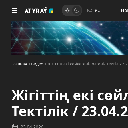
Но
KZ
RU
Главная
Видео
Жігіттің екі сөйлегені- өлгені/ Тектілік / 
Жігіттің екі сөй
Тектілік / 23.04.
23.04.2026