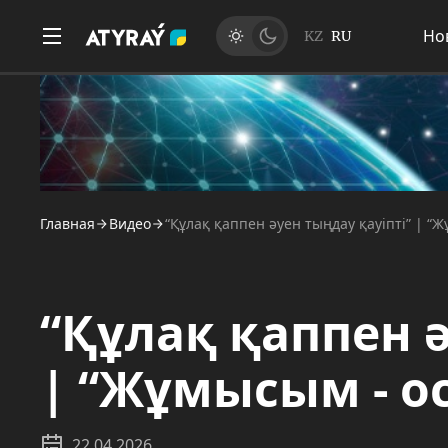
Но
KZ
RU
Главная
Видео
“Құлақ қаппен әуен тыңдау қауіпті” | “Ж
“Құлақ қаппен ә
| “Жұмысым - ос
22.04.2026