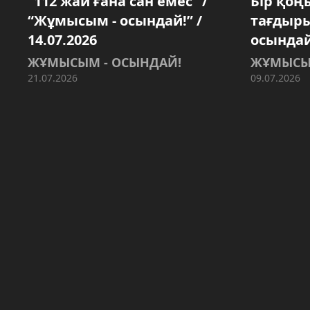
“112 жай ғана сан емес” /
Бір қоң
“Жұмысым - осындай!” /
тағдыр
14.07.2026
осындай!
ЖҰМЫСЫМ - ОСЫНДАЙ!
ЖҰМЫСЫ
21.07.2026
09.07.2026