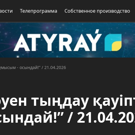
вости
Телепрограмма
Собственное производство
ұмысым - осындай!” / 21.04.2026
уен тыңдау қауіп
ындай!” / 21.04.20