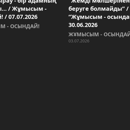
ырау - бір адамның
“Жемді мөлшерінен
ы… / Жұмысым -
беруге болмайды” /
 / 07.07.2026
“Жұмысым - осындай
30.06.2026
М - ОСЫНДАЙ!
ЖҰМЫСЫМ - ОСЫНДАЙ
03.07.2026