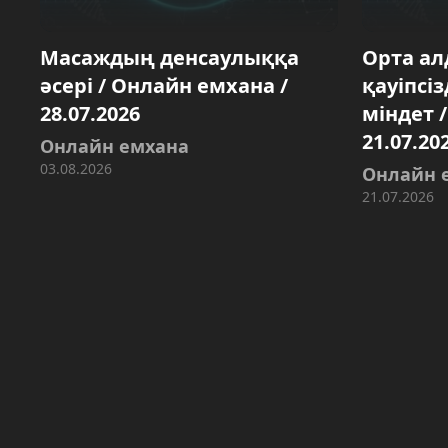
Масаждың денсаулыққа
Орта а
әсері / Онлайн емхана /
қауіпсіз
28.07.2026
міндет 
21.07.20
Онлайн емхана
03.08.2026
Онлайн 
21.07.2026