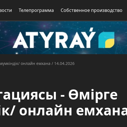
вости
Телепрограмма
Собственное производство
мүмкіндік/ онлайн емхана / 14.04.2026
тациясы - Өмірге
к/ онлайн емхана