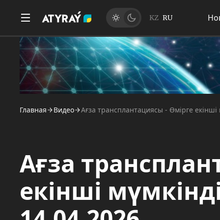
Но
KZ
RU
Главная
Видео
Ағза трансплантациясы - Өмірге екінші 
Ағза трансплан
екінші мүмкінді
14.04.2026