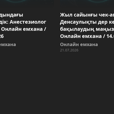
лдындағы
Жыл сайынғы чек-а
дік: Анестезиолог
Денсаулықты дер к
/ Онлайн емхана /
бақылаудың маңыз
26
Онлайн емхана / 14.
емхана
Онлайн емхана
21.07.2026