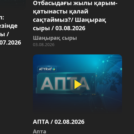
Отбасыдағы жылы қарым-
қатынасты қалай
п:
сақтаймыз?/ Шаңырақ
езінде
сыры / 03.08.2026
ы /
Шаңырақ сыры
07.2026
03.08.2026
АПТА / 02.08.2026
Aпта