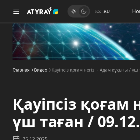
Но
KZ
RU
Главная
Видео
Қауіпсіз қоғам негізі - Адам құқығы / үш 
Қауіпсіз қоғам н
үш таған / 09.12
25.12.2025