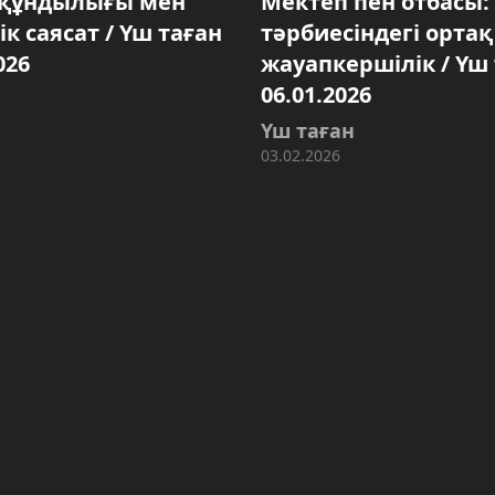
 құндылығы мен
Мектеп пен отбасы:
к саясат / Үш таған
тәрбиесіндегі ортақ
026
жауапкершілік / Үш 
06.01.2026
Үш таған
03.02.2026