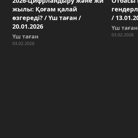
2026-Цифрландыру және жи
Отбасы
жылы: Қоғам қалай
гендерлі
өзгереді? / Үш таған /
/ 13.01.2
20.01.2026
Үш таған
03.02.2026
Үш таған
03.02.2026