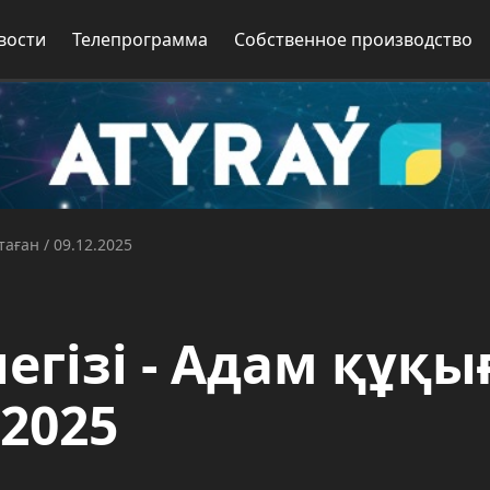
вости
Телепрограмма
Собственное производство
таған / 09.12.2025
егізі - Адам құқы
.2025